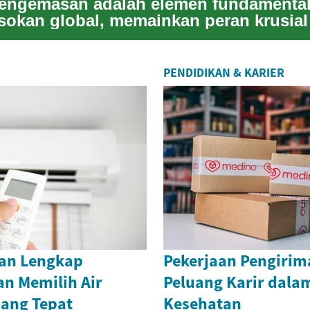
engemasan adalah elemen fundamenta
asokan global, memainkan peran krusia
gi pro...
PENDIDIKAN & KARIER
an Lengkap
Pekerjaan Pengirim
n Memilih Air
Peluang Karir dalam
yang Tepat
Kesehatan