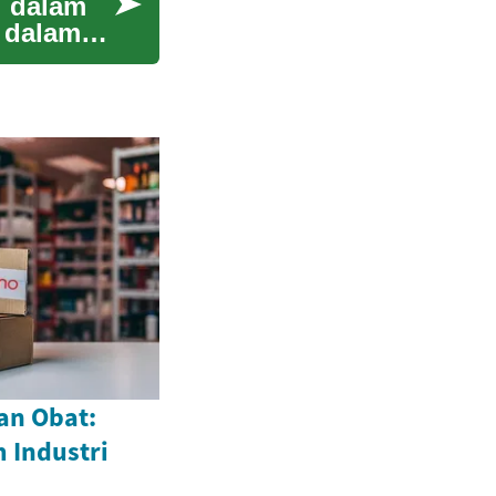
l dalam
l dalam
an Obat:
 Industri