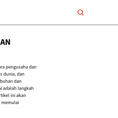
DAN
para pengusaha dan
as dunia, dan
umbuhan dan
i adalah langkah
tikel ini akan
k memulai