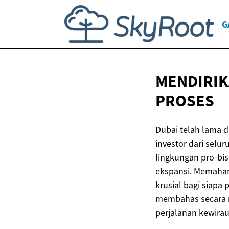
G
MENDIRIK
PROSES
Dubai telah lama d
investor dari selur
lingkungan pro-bi
ekspansi. Memaham
krusial bagi siapa 
membahas secara m
perjalanan kewirau