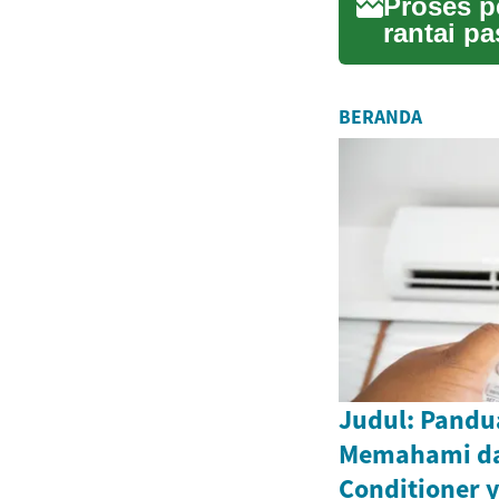
Proses p
rantai p
melindun
BERANDA
Judul: Pandu
Memahami da
Conditioner 