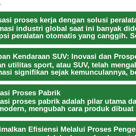
A
masi industri global saat ini banyak di
psi peralatan otomatis yang canggih. So
an Kendaraan SUV: Inovasi dan Prosp
n utilitas sport, atau SUV, telah menga
masi signifikan sejak kemunculannya, b
...
asi Proses Pabrik
asi proses pabrik adalah pilar utama d
 modern, mengubah cara produk dibuat
sikan. ...