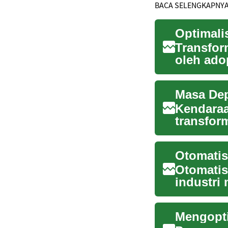
BACA SELENGKAPNY
Transfor
oleh ado
tidak h...
Masa Dep
Kendaraa
transfor
dari kend
Otomatis
Otomatis
industri
didistribu