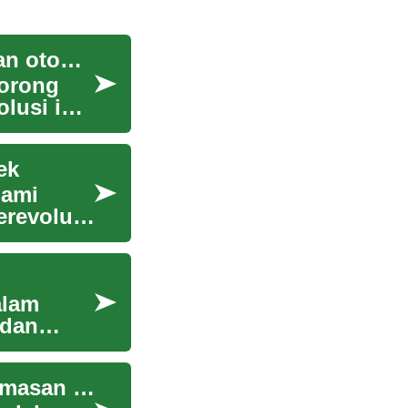
Optimalisasi proses kerja dengan solusi peralatan otomatis.
dorong
lusi ini
ek
lami
erevolusi
alam
 dan
Mengoptimalkan Efisiensi Melalui Proses Pengemasan yang Tepat