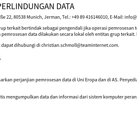
PERLINDUNGAN DATA
ße 22, 80538 Munich, Jerman, Tel.: +49 89 416146010, E-Mail: info
rup terkait bertindak sebagai pengendali jika operasi pemrosesan 
 pemrosesan data dilakukan secara lokal oleh entitas grup terkait. 
it dapat dihubungi di christian.schmoll@teaminternet.com.
B
sarkan perjanjian pemrosesan data di Uni Eropa dan di AS. Penye
matis mengumpulkan data dan informasi dari sistem komputer peran