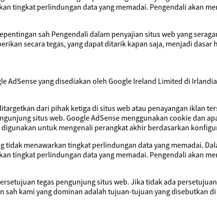
kan tingkat perlindungan data yang memadai. Pengendali akan mem
epentingan sah Pengendali dalam penyajian situs web yang serag
berikan secara tegas, yang dapat ditarik kapan saja, menjadi dasa
 AdSense yang disediakan oleh Google Ireland Limited di Irlandi
getkan dari pihak ketiga di situs web atau penayangan iklan terse
ngunjung situs web. Google AdSense menggunakan cookie dan apa y
pat digunakan untuk mengenali perangkat akhir berdasarkan konfigur
ang tidak menawarkan tingkat perlindungan data yang memadai. Dal
kan tingkat perlindungan data yang memadai. Pengendali akan mem
ersetujuan tegas pengunjung situs web. Jika tidak ada persetuju
an sah kami yang dominan adalah tujuan-tujuan yang disebutkan di 