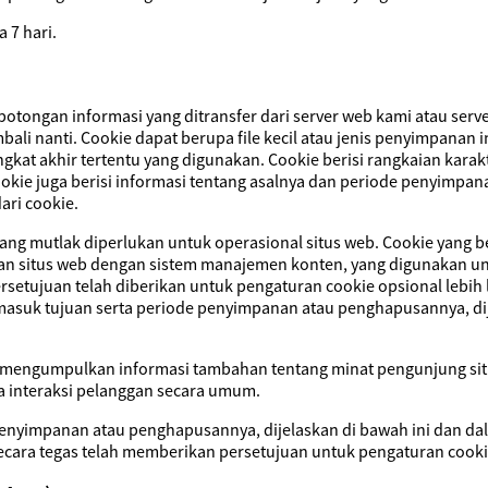
 7 hari.
potongan informasi yang ditransfer dari server web kami atau ser
bali nanti. Cookie dapat berupa file kecil atau jenis penyimpanan 
gkat akhir tertentu yang digunakan. Cookie berisi rangkaian kar
ookie juga berisi informasi tentang asalnya dan periode penyimpan
ari cookie.
ang mutlak diperlukan untuk operasional situs web. Cookie yang be
an situs web dengan sistem manajemen konten, yang digunakan un
tujuan telah diberikan untuk pengaturan cookie opsional lebih la
rmasuk tujuan serta periode penyimpanan atau penghapusannya, di
uk mengumpulkan informasi tambahan tentang minat pengunjung si
a interaksi pelanggan secara umum.
penyimpanan atau penghapusannya, dijelaskan di bawah ini dan da
secara tegas telah memberikan persetujuan untuk pengaturan cooki