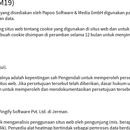
M19)
ang disediakan oleh Papoo Software & Media GmbH digunakan pad
an data.
situs web tentang cookie yang digunakan di situs web dan untuk
ebuah cookie disimpan di peramban selama 12 bulan untuk menyim
ui).
alnya adalah kepentingan sah Pengendali untuk memperoleh pers
situs web. Jika persetujuan tersebut telah diberikan, dasar huku
 untuk memperoleh dan mendokumentasikan persetujuan tersebu
gify Software Pvt. Ltd. di Jerman.
uk menganalisis penggunaan situs web oleh pengunjung (mis. ber
ik). Penyedia alat heatmap bertindak sebagai pemroses data berd