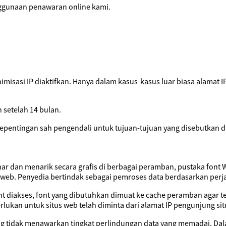
ggunaan penawaran online kami.
sasi IP diaktifkan. Hanya dalam kasus-kasus luar biasa alamat IP
 setelah 14 bulan.
pentingan sah pengendali untuk tujuan-tujuan yang disebutkan di
 dan menarik secara grafis di berbagai peramban, pustaka font W
us web. Penyedia bertindak sebagai pemroses data berdasarkan per
nt diakses, font yang dibutuhkan dimuat ke cache peramban agar t
lukan untuk situs web telah diminta dari alamat IP pengunjung sit
ang tidak menawarkan tingkat perlindungan data yang memadai. Dal