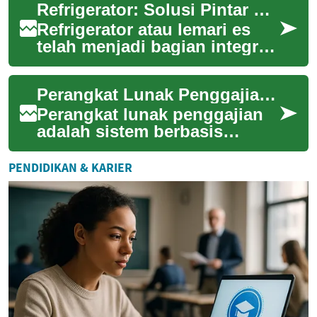
Refrigerator: Solusi Pintar untuk Menyimpan Makanan
produk dipind...
Refrigerator atau lemari es
telah menjadi bagian integral
dari kehidupan modern kita.
Alat ini bukan hanya sekedar
Perangkat Lunak Penggajian: Solusi Otomatis untuk Manajemen Gaji Karyawan
te...
Perangkat lunak penggajian
adalah sistem berbasis
komputer yang dirancang
untuk mengotomatisasi dan
PENDIDIKAN & KARIER
menyederhanakan p...