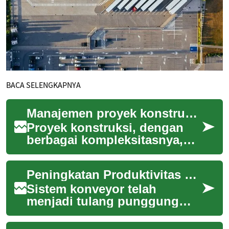
BACA SELENGKAPNYA
Manajemen proyek konstruksi yang efisien
Proyek konstruksi, dengan
berbagai kompleksitasnya,
membutuhkan pendekatan
yang terstruktur dan
Peningkatan Produktivitas Operasional
terkoordinasi untuk m...
Sistem konveyor telah
menjadi tulang punggung
bagi banyak industri modern,
merevolusi cara material dan