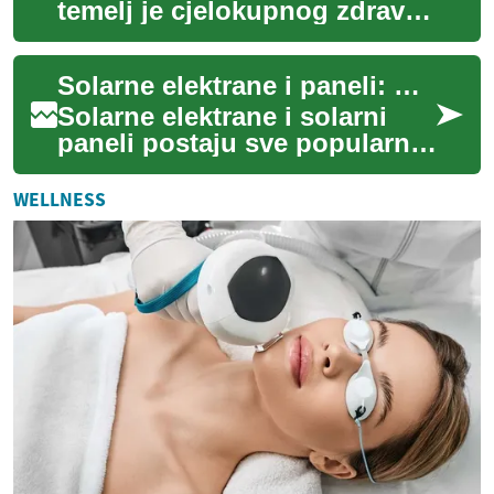
temelj je cjelokupnog zdravlja
i dobrobiti, a često ga
uzimamo zdravo za gotovo.
Solarne elektrane i paneli: Održiva energetska rješenja za budućnost
Međutim, kv...
Solarne elektrane i solarni
paneli postaju sve popularniji
izvor obnovljive energije
diljem svijeta. Ova čista
WELLNESS
tehnol...