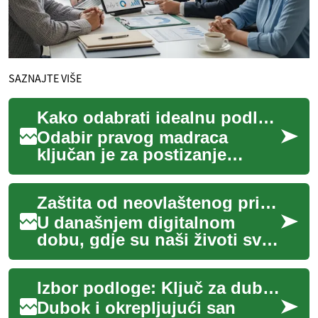
SAZNAJTE VIŠE
Kako odabrati idealnu podlogu za miran san
Odabir pravog madraca
ključan je za postizanje
kvalitetnog i okrepljujućeg
sna, koji je temelj općeg
Zaštita od neovlaštenog pristupa
zdravlja i dobro...
U današnjem digitalnom
dobu, gdje su naši životi sve
više isprepleteni s online
aktivnostima, zaštita od
Izbor podloge: Ključ za dubok i okrepljujući san
neovlaštenog...
Dubok i okrepljujući san