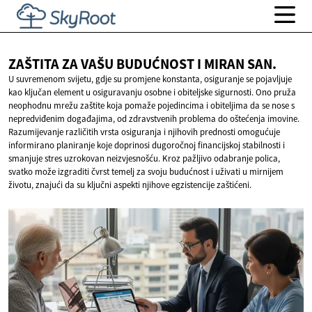
ZAŠTITA ZA VAŠU BUDUĆNOST I
MIRAN SAN.
U suvremenom svijetu, gdje su promjene konstanta, osiguranje se pojavljuje
kao ključan element u osiguravanju osobne i obiteljske sigurnosti. Ono pruža
neophodnu mrežu zaštite koja pomaže pojedincima i obiteljima da se nose s
nepredviđenim događajima, od zdravstvenih problema do oštećenja imovine.
Razumijevanje različitih vrsta osiguranja i njihovih prednosti omogućuje
informirano planiranje koje doprinosi dugoročnoj financijskoj stabilnosti i
smanjuje stres uzrokovan neizvjesnošću. Kroz pažljivo odabranje polica,
svatko može izgraditi čvrst temelj za svoju budućnost i uživati u mirnijem
životu, znajući da su ključni aspekti njihove egzistencije zaštićeni.