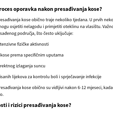
proces oporavka nakon presađivanja kose?
sađivanja kose obično traje nekoliko tjedana. U prvih nek
ogu osjetiti nelagodu i primjetiti oteklinu na vlasištu. Važno 
resađenog područja, što često uključuje:
tenzivne fizičke aktivnosti
e kose prema specifičnim uputama
irektnog izlaganja suncu
anih lijekova za kontrolu boli i sprječavanje infekcije
presađivanja kose obično su vidljivi nakon 6-12 mjeseci, ka
o.
ti i rizici presađivanja kose?