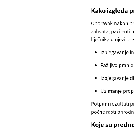
Kako izgleda 
Oporavak nakon pre
zahvata, pacijenti m
liječnika o njezi p
Izbjegavanje in
Pažljivo pranj
Izbjegavanje d
Uzimanje propis
Potpuni rezultati 
počne rasti prirodn
Koje su prednos