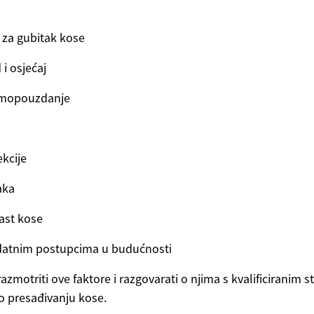
e za gubitak kose
 i osjećaj
amopouzdanje
kcije
aka
ast kose
datnim postupcima u budućnosti
razmotriti ove faktore i razgovarati o njima s kvalificiranim 
 presađivanju kose.