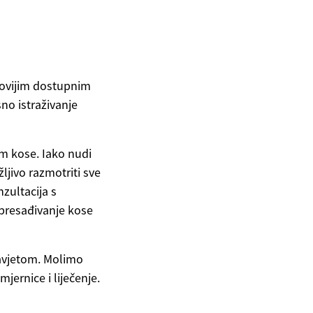
novijim dostupnim
no istraživanje
om kose. Iako nudi
jivo razmotriti sve
nzultacija s
 presađivanje kose
savjetom. Molimo
jernice i liječenje.