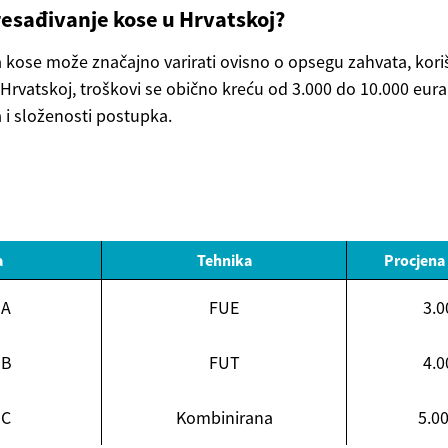
resađivanje kose u Hrvatskoj?
 kose može značajno varirati ovisno o opsegu zahvata, koriš
 Hrvatskoj, troškovi se obično kreću od 3.000 do 10.000 eura
 i složenosti postupka.
a
Tehnika
Procjena
 A
FUE
3.0
 B
FUT
4.0
 C
Kombinirana
5.00