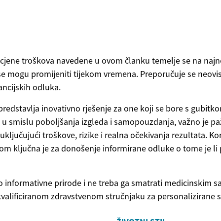
procjene troškova navedene u ovom članku temelje se na naj
 se mogu promijeniti tijekom vremena. Preporučuje se neovis
ancijskih odluka.
redstavlja inovativno rješenje za one koji se bore s gubitk
 u smislu poboljšanja izgleda i samopouzdanja, važno je pažl
ključujući troškove, rizike i realna očekivanja rezultata. Ko
om ključna je za donošenje informirane odluke o tome je li
o informativne prirode i ne treba ga smatrati medicinskim 
kvalificiranom zdravstvenom stručnjaku za personalizirane sm