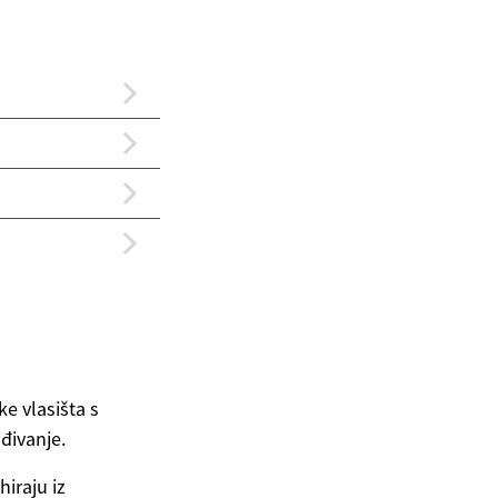
e vlasišta s
ađivanje.
hiraju iz