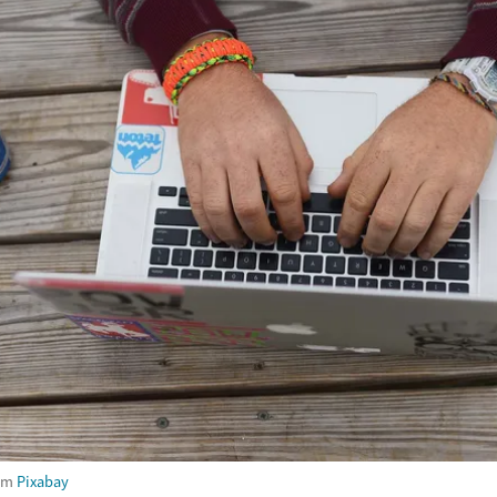
om
Pixabay