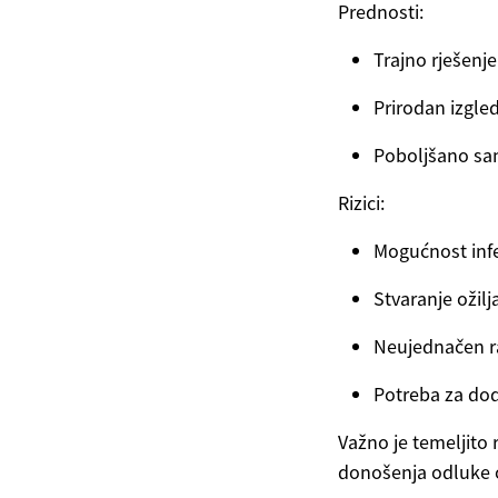
Prednosti:
Trajno rješenj
Prirodan izgled
Poboljšano s
Rizici:
Mogućnost infe
Stvaranje ožilj
Neujednačen r
Potreba za do
Važno je temeljito 
donošenja odluke o