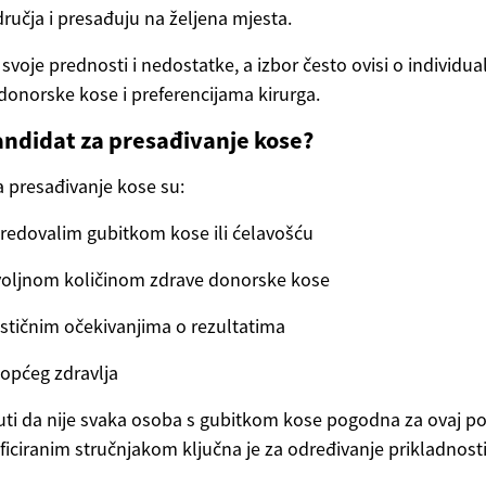
učja i presađuju na željena mjesta.
svoje prednosti i nedostatke, a izbor često ovisi o individ
i donorske kose i preferencijama kirurga.
andidat za presađivanje kose?
a presađivanje kose su:
redovalim gubitkom kose ili ćelavošću
voljnom količinom zdrave donorske kose
lističnim očekivanjima o rezultatima
općeg zdravlja
ti da nije svaka osoba s gubitkom kose pogodna za ovaj p
ificiranim stručnjakom ključna je za određivanje prikladnosti