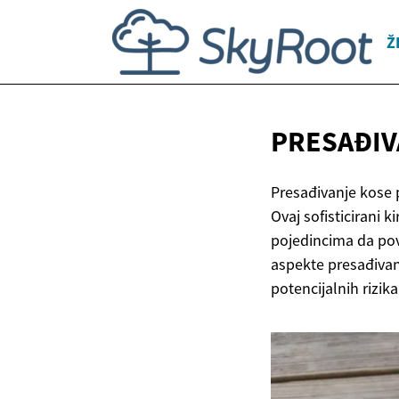
Ž
PRESAĐIV
Presađivanje kose p
Ovaj sofisticirani 
pojedincima da pov
aspekte presađivan
potencijalnih rizika