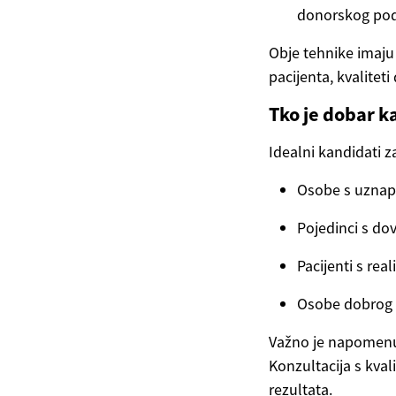
donorskog podr
Obje tehnike imaju 
pacijenta, kvalitet
Tko je dobar k
Idealni kandidati z
Osobe s uznap
Pojedinci s do
Pacijenti s rea
Osobe dobrog 
Važno je napomenu
Konzultacija s kval
rezultata.