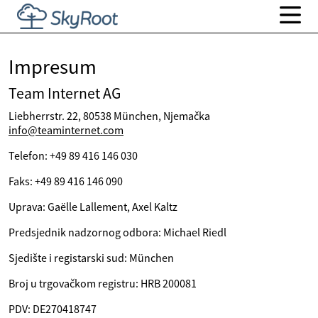
Impresum
Team Internet AG
Liebherrstr. 22, 80538 München, Njemačka
info@teaminternet.com
Telefon: +49 89 416 146 030
Faks: +49 89 416 146 090
Uprava: Gaëlle Lallement, Axel Kaltz
Predsjednik nadzornog odbora: Michael Riedl
Sjedište i registarski sud: München
Broj u trgovačkom registru: HRB 200081
PDV: DE270418747