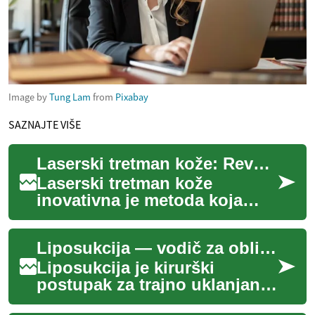
Image by
Tung Lam
from
Pixabay
SAZNAJTE VIŠE
Laserski tretman kože: Revolucionarna metoda pomlađivanja i uljepšavanja
Laserski tretman kože
inovativna je metoda koja
koristi naprednu tehnologiju
za poboljšanje izgleda i
Liposukcija — vodič za oblikovanje tijela i očekivanja
zdravlja kože. ...
Liposukcija je kirurški
postupak za trajno uklanjanje
lokaliziranih naslaga masnog