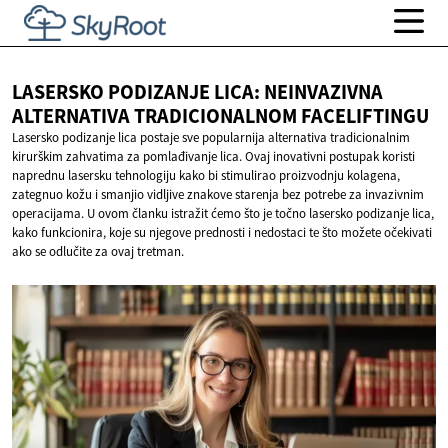
LASERSKO PODIZANJE LICA: NEINVAZIVNA
ALTERNATIVA
TRADICIONALNOM FACELIFTINGU
Lasersko podizanje lica postaje sve popularnija alternativa tradicionalnim
kirurškim zahvatima za pomlađivanje lica. Ovaj inovativni postupak koristi
naprednu lasersku tehnologiju kako bi stimulirao proizvodnju kolagena,
zategnuo kožu i smanjio vidljive znakove starenja bez potrebe za invazivnim
operacijama. U ovom članku istražit ćemo što je točno lasersko podizanje lica,
kako funkcionira, koje su njegove prednosti i nedostaci te što možete očekivati
ako se odlučite za ovaj tretman.