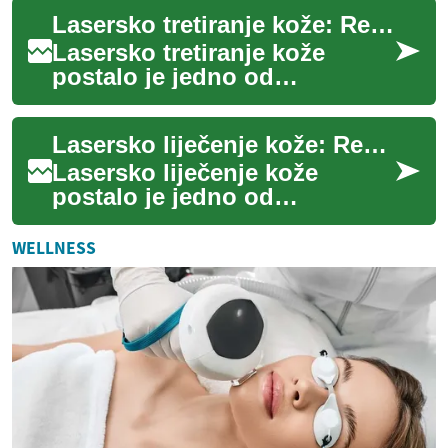
tkiva i oblikovanje tijela kada
Lasersko tretiranje kože: Revolucionarna metoda za pomlađivanje i obnovu
di...
Lasersko tretiranje kože
postalo je jedno od
najpopularnijih i
najučinkovitijih načina za
Lasersko liječenje kože: Revolucionarni pristup pomlađivanju
poboljšanje izgleda i zdrav...
Lasersko liječenje kože
postalo je jedno od
najpopularnijih i
najučinkovitijih tretmana za
WELLNESS
pomlađivanje i rješavanje ...