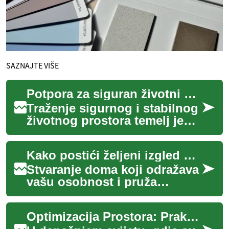
SAZNAJTE VIŠE
Potpora za siguran životni prostor
Traženje sigurnog i stabilnog
životnog prostora temelj je
dobrobiti pojedinca i obitelji.
Stambena potpora obuhvaća
Kako postići željeni izgled doma
n...
Stvaranje doma koji odražava
vašu osobnost i pruža
utočište od svakodnevnog
života zahtijeva promišljen
Optimizacija Prostora: Praktična Rješenja za Svaki Dom
pristup uređe...