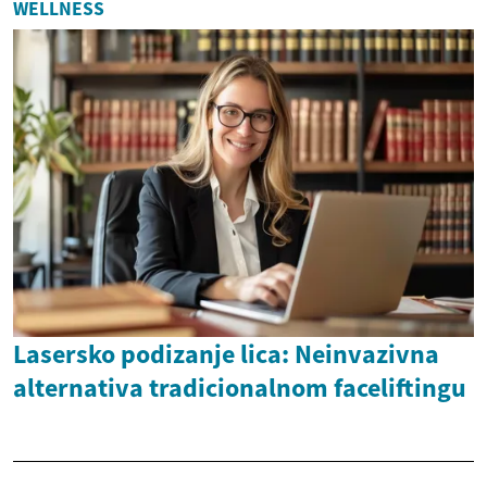
WELLNESS
Lasersko podizanje lica: Neinvazivna
alternativa tradicionalnom faceliftingu