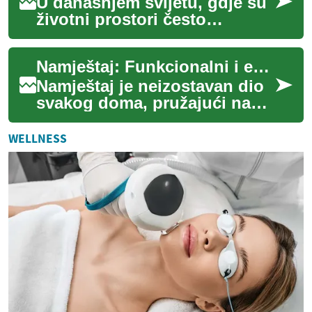
U današnjem svijetu, gdje su
životni prostori često
ograničeni, optimizacija
prostora postaje ključna za
Namještaj: Funkcionalni i estetski elementi našeg doma
stvaranje fu...
Namještaj je neizostavan dio
svakog doma, pružajući nam
funkcionalnost, udobnost i
estetsku vrijednost. Od
WELLNESS
osnovnih k...