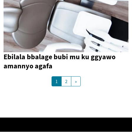
Ebilala bbalage bubi mu ku ggyawo
amannyo agafa
1
2
»