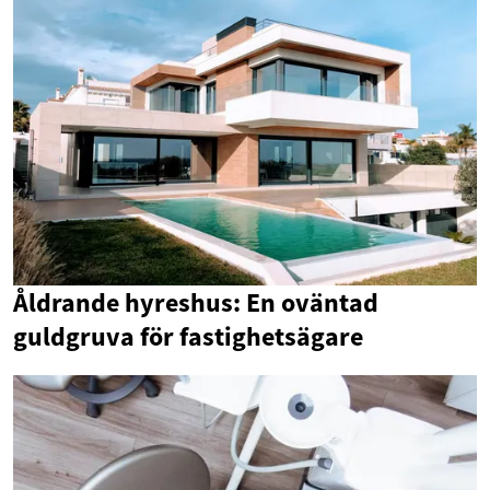
Åldrande hyreshus: En oväntad
guldgruva för fastighetsägare