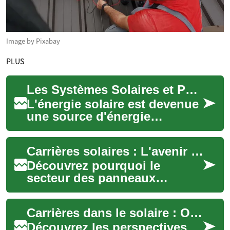
Image by Pixabay
PLUS
Les Systèmes Solaires et Panneaux Photovoltaïques : Une Solution d'Avenir pour l'Énergie Renouvelable
L'énergie solaire est devenue
une source d'énergie
renouvelable incontournable
dans notre quête d'un avenir
Carrières solaires : L'avenir radieux des énergies vertes
plus dura...
Découvrez pourquoi le
secteur des panneaux
solaires offre des
opportunités
Carrières dans le solaire : Opportunités et défis
professionnelles
exceptionnelles. De la st...
Découvrez les perspectives