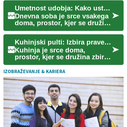
je povečala potreba po
Umetnost udobja: Kako ustvariti topel dnevni prostor
ustvarj...
Dnevna soba je srce vsakega
doma, prostor, kjer se družina
in prijatelji zbirajo, da bi se
sprostili, se pogovarjali ...
Kuhinjski pulti: Izbira pravega materiala za vaš dom
Kuhinja je srce doma,
prostor, kjer se družina zbira
in ustvarja spomine ob
pripravi in uživanju obrokov.
IZOBRAŽEVANJE & KARIERA
Osrednji el...