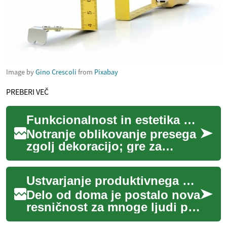
Image by
Gino Crescoli
from
Pixabay
PREBERI VEČ
Funkcionalnost in estetika v notranjih prostorih
Notranje oblikovanje presega
zgolj dekoracijo; gre za
ustvarjanje okolja, ki je hkrati
estetsko privlačno in izjemno
Ustvarjanje produktivnega delovnega prostora doma
...
Delo od doma je postalo nova
resničnost za mnoge ljudi po
vsem svetu. S tem trendom se