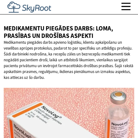
MEDIKAMENTU PIEGĀDES DARBS: LOMA,
PRASĪBAS UN
DROŠĪBAS ASPEKTI
Medikamentu piegādes darbs apvieno loģistiku, klientu apkalpošanu un
veselības aprūpes protokolus, padarot to par specifisku un atbildīgu profesiju.
Šādi darbinieki nodrošina, ka recepšu zāles un bezrecepšu medikamenti tiek
nogādāti pacientiem droši, laikā un atbilstoši likumiem, vienlaikus sargājot
pacientu privātumu un ievērojot farmaceitiskās drošības prasības. Šajā rakstā
apskatīsim prasmes, regulējumu, ikdienas pienākumus un izmaksu aspektus,
kas attiecas uz šo darbu.