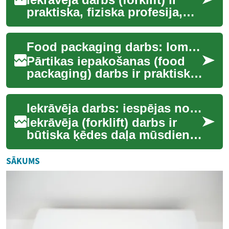
praktiska, fiziska profesija,
kas bieži sastopama
noliktavās (warehouse) un
Food packaging darbs: lomas, prasmes un darba apstākļi
loģistikas ...
Pārtikas iepakošanas (food
packaging) darbs ir praktiska
un atkārtojama ražošanas
procesa daļa, kas nodrošina,
Iekrāvēja darbs: iespējas noliktavā un loģistikā
ka ēdi...
Iekrāvēja (forklift) darbs ir
būtiska ķēdes daļa mūsdienu
noliktavu un loģistikas
sistēmās. Šajā rakstā
SĀKUMS
skaidroju, kā...