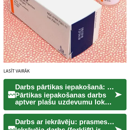
LASĪT VAIRĀK
Darbs pārtikas iepakošanā: lomas, prasmes un drošība
Pārtikas iepakošanas darbs
aptver plašu uzdevumu loku
— no produktu
sagatavošanas līdz to pareizai
Darbs ar iekrāvēju: prasmes, atbildības un iespējas
un higiēniskai ies...
Iekrāvēja darbs (forklift) ir