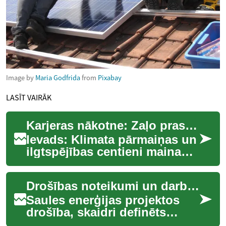
Image by
Maria Godfrida
from
Pixabay
LASĪT VAIRĀK
Karjeras nākotne: Zaļo prasmju revolūcija
Ievads: Klimata pārmaiņas un
ilgtspējības centieni maina
darba tirgu, radot
pieprasījumu pēc jaunām
Drošības noteikumi un darba process saules enerģijas projektos
prasmēm un profes...
Saules enerģijas projektos
drošība, skaidri definēts
darba process un kvalificēts