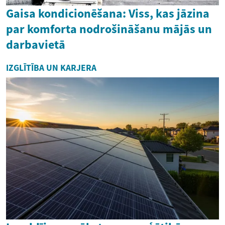
Gaisa kondicionēšana: Viss, kas jāzina
par komforta nodrošināšanu mājās un
darbavietā
IZGLĪTĪBA UN KARJERA