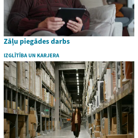
Zāļu piegādes darbs
IZGLĪTĪBA UN KARJERA