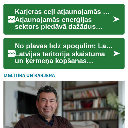
personāls ir izšķiroši, lai
Karjeras ceļi atjaunojamās enerģijas uzstādīšanas un apkalpošanas jomā
nodroši...
Atjaunojamās enerģijas
sektors piedāvā dažādus
karjeras ceļus tiem, kas
interesējas par saules paneļu
No pļavas līdz spogulim: Latvijas zaļā skaistība
sistēmām, tehni...
Latvijas teritorijā skaistuma
un ķermeņa kopšanas
prakses balstās gadsimtu
garumā veidotā attiecībā ar
IZGLĪTĪBA UN KARJERA
pieejamajiem a...