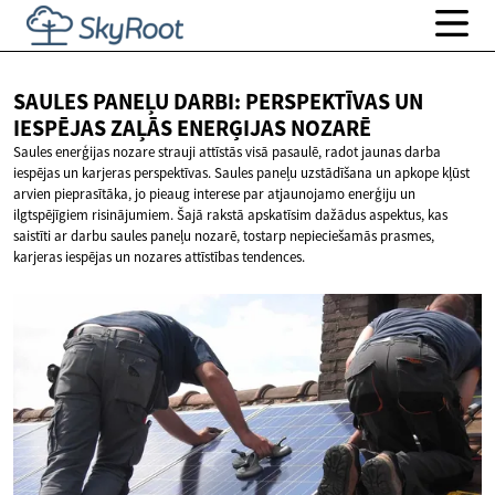
SAULES PANEĻU DARBI: PERSPEKTĪVAS UN
IESPĒJAS ZAĻĀS
ENERĢIJAS NOZARĒ
Saules enerģijas nozare strauji attīstās visā pasaulē, radot jaunas darba
iespējas un karjeras perspektīvas. Saules paneļu uzstādīšana un apkope kļūst
arvien pieprasītāka, jo pieaug interese par atjaunojamo enerģiju un
ilgtspējīgiem risinājumiem. Šajā rakstā apskatīsim dažādus aspektus, kas
saistīti ar darbu saules paneļu nozarē, tostarp nepieciešamās prasmes,
karjeras iespējas un nozares attīstības tendences.