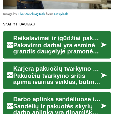
Image by
TheStandingDesk
from
Unsplash
SKAITYTI DAUGIAU
Reikalavimai ir įgūdžiai pakavimo darbui
Pakavimo darbai yra esminė
grandis daugelyje pramonės
šakų, užtikrinanti, kad
produktai saugiai pasiektų
Karjera pakuočių tvarkymo srityje
vartotojus. ...
Pakuočių tvarkymo sritis
apima įvairias veiklas, būtinas
prekėms paruošti siuntimui,
sandėliavimui ar pardavimui.
Darbo aplinka sandėliuose ir pakuotės skyriuose
Tai...
Sandėlių ir pakuotės skyrių
darbo aplinka yra dinamiška