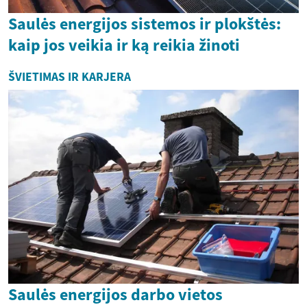
Saulės energijos sistemos ir plokštės:
kaip jos veikia ir ką reikia žinoti
ŠVIETIMAS IR KARJERA
Saulės energijos darbo vietos