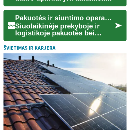
ir esminė šiuolaikinės
prekybos bei logistikos dalis.
Pakuotės ir siuntimo operacijų ypatumai
Šiose e...
Šiuolaikinėje prekyboje ir
logistikoje pakuotės bei
siuntimo operacijos atlieka
esminį vaidmenį. Nuo
ŠVIETIMAS IR KARJERA
kruopštaus preki...