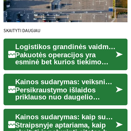
SKAITYTI DAUGIAU
Logistikos grandinės vaidmuo: pakuotės operacijos
Pakuotės operacijos yra
esminė bet kurios tiekimo
grandinės dalis, užtikrinanti,
kad produktai būtų tinkamai
Kainos sudarymas: veiksniai, lemiantys persikraustymo išlaidas
apsaugot...
Persikraustymo išlaidos
priklauso nuo daugelio
detalių: nuo transporto ir
darbo sąnaudų iki specialios
Kainos sudarymas: kaip suprasti citatas ir paslaugų įtraukimą
įrangos, saugo...
Straipsnyje aptariama, kaip