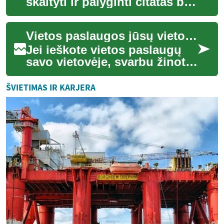
skaityti ir palyginti citatas bei
suprasti, kas įtraukiama į
paslaugas perkraustant
Vietos paslaugos jūsų vietovėje: kaip rasti, palyginti ir pasirinkti tinkamiausią variantą
daikt...
Jei ieškote vietos paslaugų
savo vietovėje, svarbu žinoti
kelis pagrindinius principus,
kurie padės priimti
ŠVIETIMAS IR KARJERA
informuot...