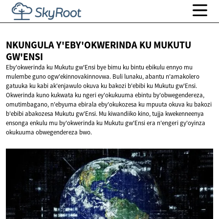
NKUNGULA Y'EBY'OKWERINDA KU
MUKUTU
GW'ENSI
Eby'okwerinda ku Mukutu gw'Ensi bye bimu ku bintu ebikulu ennyo mu
mulembe guno ogw'ekinnovakinnovwa. Buli lunaku, abantu n'amakolero
gatuuka ku kabi ak'enjawulo okuva ku bakozi b'ebibi ku Mukutu gw'Ensi.
Okwerinda kuno kukwata ku ngeri ey'okukuuma ebintu by'obwegendereza,
omutimbagano, n'ebyuma ebirala eby'okukozesa ku mpuuta okuva ku bakozi
b'ebibi abakozesa Mukutu gw'Ensi. Mu kiwandiiko kino, tujja kwekenneenya
ensonga enkulu mu by'okwerinda ku Mukutu gw'Ensi era n'engeri gy'oyinza
okukuuma obwegendereza bwo.