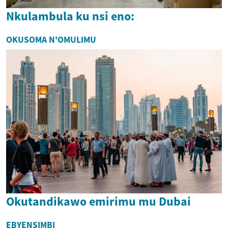
Nkulambula ku nsi eno:
OKUSOMA N'OMULIMU
Okutandikawo emirimu mu Dubai
EBYENSIMBI