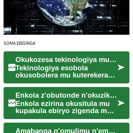
SOMA EBISINGA
Okukozesa tekinologiya mu kuterekera n'okuwandiika eby'obuwangwa
Tekinologiya esobola
okusobolera mu kuterekera
n’okuwandiika
eby’obuwangwa mu ngeri
Enkola z'obutonde n'okuzikiza waste mu kupakula
ey’obulambulukufu,
ng’eyongeza ob...
Enkola ezirina okusitula mu
kupakula ebiryo zigenda mu
maaso n’okulaba nti
obutonde bw'obulamu
Amabanga g'omulimu n'emyoyo mu kuteeka emmere
buyitibwa, obutebenkev...