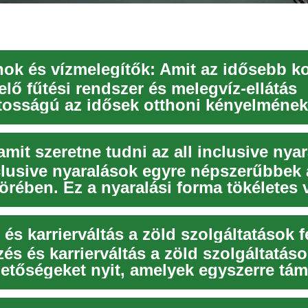
lő fűtési rendszer és melegvíz-ellátás
tosságú az idősek otthoni kényelmének
gának szempo...
mit szeretne tudni az all inclusive nya
nclusive nyaralások egyre népszerűbbek 
örében. Ez a nyaralási forma tökéletes 
és karrierváltás a zöld szolgáltatások f
és és karrierváltás a zöld szolgáltatáso
hetőségeket nyit, amelyek egyszerre tám