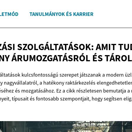
LETMÓD
TANULMÁNYOK ÉS KARRIER
ÁSI SZOLGÁLTATÁSOK: AMIT TU
ONY ÁRUMOZGATÁSRÓL
ÉS TÁRO
gáltatások kulcsfontosságú szerepet játszanak a modern üzle
gy nagyvállalatról, a hatékony raktárkezelés elengedhetetle
éséhez és mozgatásához. Ez a cikk részletesen bemutatja a 
nyeit, típusait és fontosabb szempontjait, hogy segítsen el