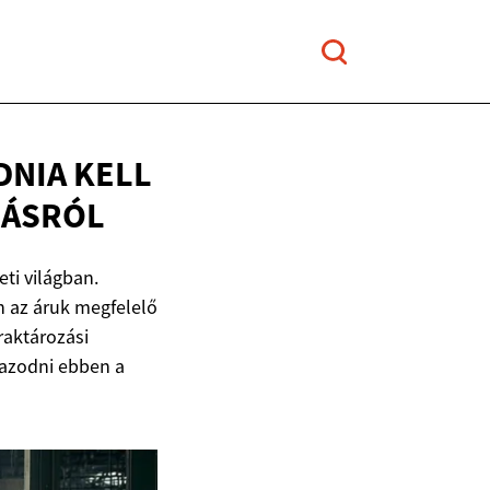
DNIA KELL
LÁSRÓL
ti világban.
n az áruk megfelelő
raktározási
igazodni ebben a