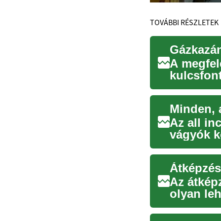
TOVÁBBI RÉSZLETEK
A megfele
kulcsfon
biztonsá
Minden, a
Az all i
vágyók k
leh...
Átképzés 
Az átképz
olyan le
körn...