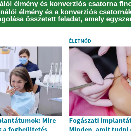
ználói élmény és a konverziós csatorná
golása összetett feladat, amely egysze
ratégiai ...
ÉLETMÓD
plantátumok: Mire
Fogászati implant
 a fogbeültetés
Minden, amit tudni