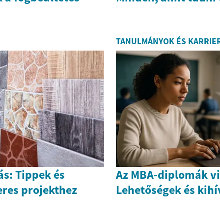
TANULMÁNYOK ÉS KARRIE
ás: Tippek és
Az MBA-diplomák vi
eres projekthez
Lehetőségek és kih