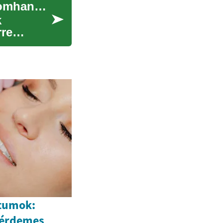
Felhasználói élmény és konverziós csatorna finomhangolása
k
rre
átumok:
 érdemes