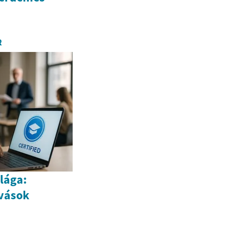
R
lága:
ívások