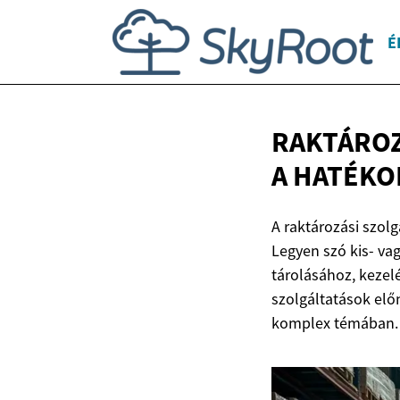
É
RAKTÁROZ
A HATÉK
A raktározási szol
Legyen szó kis- va
tárolásához, kezel
szolgáltatások elő
komplex témában.