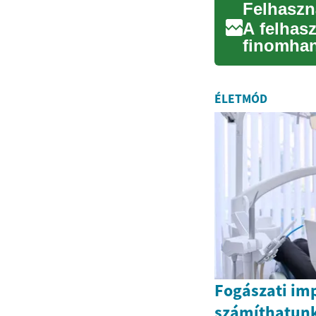
A felhas
finomhan
igényel st
ÉLETMÓD
Fogászati im
számíthatunk