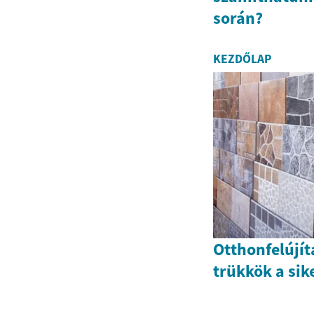
során?
KEZDŐLAP
Otthonfelújít
trükkök a sik