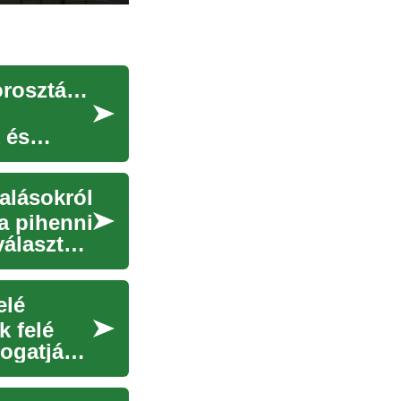
Gázkazánok és vízmelegítők: Amit az idősebb korosztálynak tudnia kell a korszerűsítésről
 és
ralásokról
a pihenni
választás
elé
k felé
ogatják a