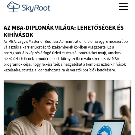
AZ MBA-DIPLOMÁK VILÁGA: LEHETŐSÉGEK
ÉS
KIHÍVÁSOK
Az MBA, vagyis Master of Business Administration diploma egyre népszerűbb
választás a karrierjüket építő szakemberek körében világszerte. Ez a
posztgraduális képzés átfogó üzleti és vezetői ismereteket nyújt, amelyek
nélkülözhetetlenek a modern üzleti környezetben való sikerhez. Az MBA-
programok célja, hogy felkészítsék a hallgatókat a komplex üzleti kihívások
kezelésére, stratégiai döntéshozatalra és vezetői pozíciók betöltésére.