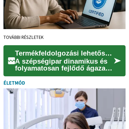
TOVÁBBI RÉSZLETEK
Termékfeldolgozási lehetőségek a szépségiparban
A szépségipar dinamikus és
folyamatosan fejlődő ágazata
számos lehetőséget kínál a
termékfeldolgozás területén,
ÉLETMÓD
külön...