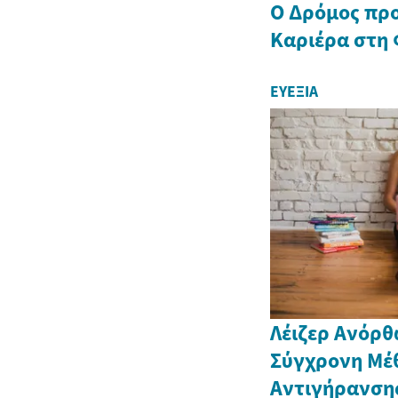
Ο Δρόμος προ
Καριέρα στη 
ΕΥΕΞΊΑ
Λέιζερ Ανόρ
Σύγχρονη Μέ
Αντιγήρανση