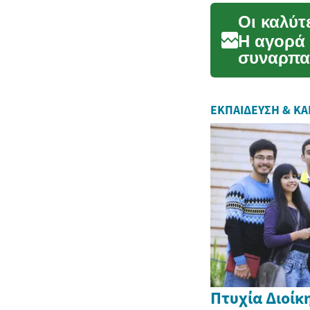
Η αγορά 
συναρπασ
πολλές επ
ΕΚΠΑΊΔΕΥΣΗ & ΚΑ
Πτυχία Διοίκ