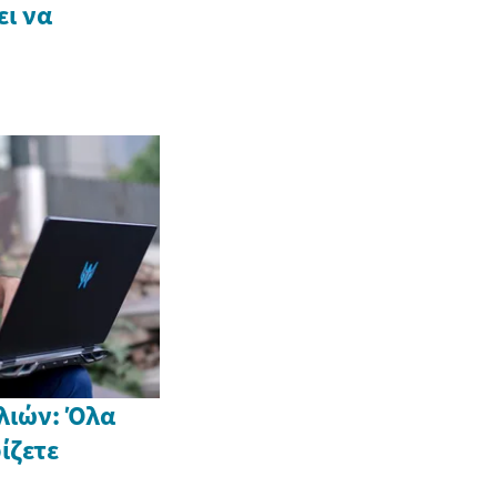
ι να
λιών: Όλα
ίζετε