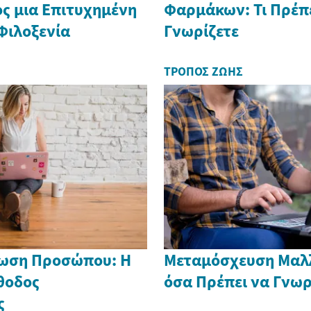
ς μια Επιτυχημένη
Φαρμάκων: Τι Πρέπε
Φιλοξενία
Γνωρίζετε
ΤΡΌΠΟΣ ΖΩΉΣ
θωση Προσώπου: Η
Μεταμόσχευση Μαλ
θοδος
όσα Πρέπει να Γνωρ
ς