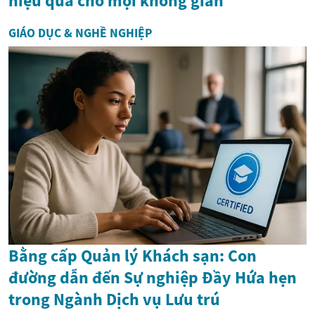
hiệu quả cho mọi không gian
GIÁO DỤC & NGHỀ NGHIỆP
Bằng cấp Quản lý Khách sạn: Con
đường dẫn đến Sự nghiệp Đầy Hứa hẹn
trong Ngành Dịch vụ Lưu trú