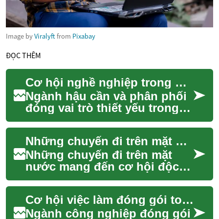
Image by
Viralyft
from
Pixabay
ĐỌC THÊM
Cơ hội nghề nghiệp trong ngành hậu cần và phân phối
Ngành hậu cần và phân phối
đóng vai trò thiết yếu trong
nền kinh tế toàn cầu, đảm
bảo hàng hóa luân chuyển
Những chuyến đi trên mặt nước: Khám phá đại dương
thông suốt...
Những chuyến đi trên mặt
nước mang đến cơ hội độc
đáo để khám phá thế giới từ
một góc nhìn khác. Thay vì di
Cơ hội việc làm đóng gói toàn cầu
chuyển tr...
Ngành công nghiệp đóng gói