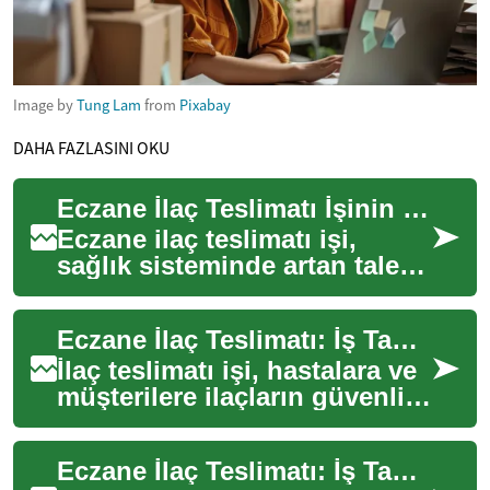
Image by
Tung Lam
from
Pixabay
DAHA FAZLASINI OKU
Eczane İlaç Teslimatı İşinin Detayları ve Gereksinimleri
Eczane ilaç teslimatı işi,
sağlık sisteminde artan talep
ve değişen lojistik ihtiyaçlar
nedeniyle giderek daha
Eczane İlaç Teslimatı: İş Tanımı ve Kariyer Bilgileri
görünü...
İlaç teslimatı işi, hastalara ve
müşterilere ilaçların güvenli
şekilde ulaştırılmasını
sağlayan bir rolü ifade eder.
Eczane İlaç Teslimatı: İş Tanımı ve Kariyer Olanakları
...