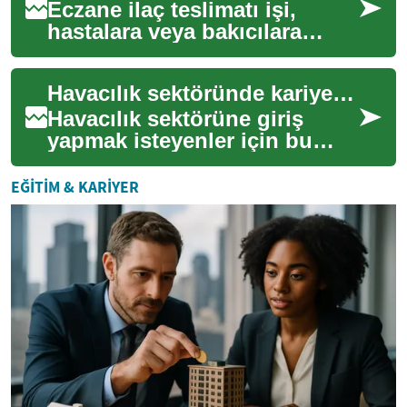
Eczane ilaç teslimatı işi,
hastalara veya bakıcılara
reçeteli ve reçetesiz ilaçların
güvenli biçimde
Havacılık sektöründe kariyer: yeni başlayanlar için adım adım rehber
ulaştırılmasını ...
Havacılık sektörüne giriş
yapmak isteyenler için bu
rehber, temel roller, gerekli
beceriler ve eğitim yolları
EĞITIM & KARIYER
hakkınd...