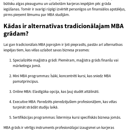
būtisku algas pieaugumu un uzlabotām karjeras iespējām pēc grāda
iegūšanas. Tomēr ir svarīgi rūpīgi izvērtēt personīgos un finansiālos apstākļus,
pirms pieņemt lēmumu par MBA studijām.
Kādas ir alternatīvas tradicionālajam MBA
grādam?
Lai gan tradicionālais MBA joprojām ir ļoti pieprasīts, pastāv arī alternatīvas
iespējas tiem, kas vēlas uzlabot savas biznesa prasmes:
Specializētie maģistra grādi: Piemēram, maģistra grāds finanšu vai
mārketinga jomā.
Mini MBA programmas: Īsāki, koncentrēti kursi, kas sniedz MBA
pamatprincipus.
Online MBA: Elastīgāka opcija, kas ļauj studēt attālināti.
Executive MBA: Paredzēts pieredzējušiem profesionāļiem, kas vēlas
turpināt strādāt studiju laikā.
Sertifikācijas programmas: Īstermiņa kursi specifiskās biznesa jomās.
MBA grāds ir vērtīgs instruments profesionālajai izaugsmei un karjeras