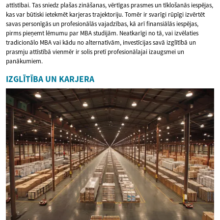
attīstībai. Tas sniedz plašas zināšanas, vērtīgas prasmes un tīklošanās iespējas,
kas var būtiski ietekmēt karjeras trajektoriju. Tomēr ir svarīgi rūpīgi izvērtēt
savas personīgās un profesionālās vajadzības, kā arī finansiālās iespējas,
pirms pieņemt lēmumu par MBA studijām. Neatkarīgi no tā, vai izvēlaties
tradicionālo MBA vai kādu no alternatīvām, investīcijas savā izglītībā un
prasmju attīstībā vienmēr ir solis pretī profesionālajai izaugsmei un
panākumiem.
IZGLĪTĪBA UN KARJERA