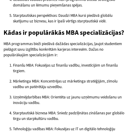
domāšanu un lēmumu pieņemšanas spējas.
Starptautiskas perspektīvas: Daudzi MBA kursi piedāvā globālu
skatījumu uz biznesu, kas ir īpaši vērtīgs starptautiskā vidē.
Kādas ir populārākās MBA specializācijas?
MBA programmas bieži piedāvā dažādas specializācijas, ļaujot studentiem
pielāgot savu izglītību konkrētām karjeras interesēm. Dažas no
populārākajām specializācijām ir:
Finanšu MBA: Fokusējas uz finanšu vadību, investīcijām un finanšu
tirgiem.
Mārketinga MBA: Koncentrējas uz mārketinga stratēģijām, zīmolu
vadību un patērētāju uzvedību.
Uzņēmējdarbības MBA: Orientēta uz jaunu uzņēmumu veidošanu un
inovāciju vadību.
Starptautiskā biznesa MBA: Sniedz padziļinātas zināšanas par globālo
tirgu un starpkultūru vadību.
Tehnoloģiju vadības MBA: Fokusējas uz IT un digitālo tehnoloģiju