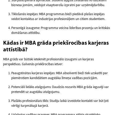
Starpdisciplināra apmācība: Studenti apgūst zināšanas no dažādām
biznesa jomām, veidojot visaptverošu izpratni par uzņēmējdarbību.
Tīklošanās iespējas: MBA programmas bieži piedāvā plašas iespējas
veidot kontaktus ar industrijas profesionāļiem un citiem studentiem.
Personīgā izaugsme: Programma veicina līderības prasmju un kritiskās
domāšanas attīstību.
Kādas ir MBA grāda priekšrocības karjeras
attīstībā?
MBA grāds var būtiski ietekmēt profesionālo izaugsmi un karjeras
perspektīvas. Galvenās priekšrocības ietver:
Paaugstinātas karjeras iespējas: MBA absolventi bieži tiek uzskatīti par
piemērotiem kandidātiem augstāka līmeņa vadības pozīcijām.
Potenciāli lielāks atalgojums: Daudzās nozarēs MBA grāda ieguvēji var
pretendēt uz augstāku atalgojumu.
Plašāks profesionālais tīkls: Studiju laikā izveidotie kontakti var būt ļoti
vērtīgi turpmākajā karjerā.
Uzlabotas vadības prasmes: MBA programma attīsta stratēģisko