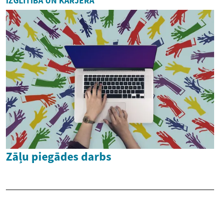
IZGLĪTĪBA UN KARJERA
Zāļu piegādes darbs