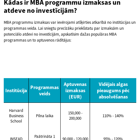
Kādas ir MBA programmu izmaksas un
atdeve no investīcijām?
MBA programmu izmaksas var ievērojami atšķirties atkarībā no institūcijas un
programmas veida. Lai sniegtu precīzāku priekšstatu par izmaksām un
potenciālo atdevi no investīcijām, apskatīsim dažas populāras MBA
programmas un to aptuvenos rādītājus:
Aptuvenas
Vidējais algas
Programmas
Institūcija
izmaksas
pieaugums pēc
veids
(EUR)
absolvēšanas
Harvard
150,000 -
Business
Pilna laika
110% - 140%
200,000
School
Paātrināta 1
INSEAD
90,000 - 120,000
95% - 120%