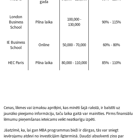
gada
London
100,000 -
Business
Pilna laika
90% - 115%
130,000
School
IE Business
Online
50,000 - 70,000
60% - 80%
School
HEC Paris
Pilna laika
80,000 - 110,000
85% - 110%
Cenas, likmes vai izmaksu aprēķini, kas minēti šajā rakstā, ir balstīti uz
jaunāko pieejamo informāciju, taču laika gaitā var mainīties. Pirms finansiālu
lēmumu pieņemšanas ieteicams veikt neatkarīgu izpēti.
Jāatzīmē, ka, lai gan MBA programmas bieži ir dārgas, tās var sniegt
ievērojamu atdevi no investīcijām ilgtermiņā. Daudzi absolventi ziņo par