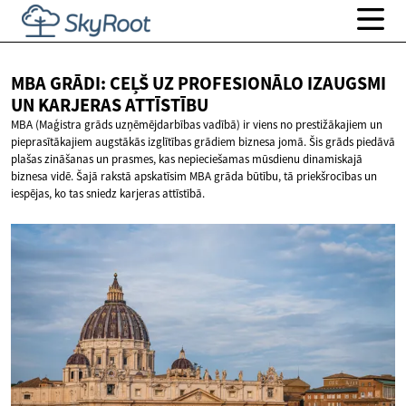
MBA GRĀDI: CEĻŠ UZ PROFESIONĀLO IZAUGSMI
UN
KARJERAS ATTĪSTĪBU
MBA (Maģistra grāds uzņēmējdarbības vadībā) ir viens no prestižākajiem un
pieprasītākajiem augstākās izglītības grādiem biznesa jomā. Šis grāds piedāvā
plašas zināšanas un prasmes, kas nepieciešamas mūsdienu dinamiskajā
biznesa vidē. Šajā rakstā apskatīsim MBA grāda būtību, tā priekšrocības un
iespējas, ko tas sniedz karjeras attīstībā.