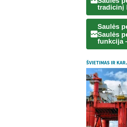
Saulės p
tradicin
funkcion
Saulės p
Saulės pe
funkcija 
elektr...
ŠVIETIMAS IR KAR