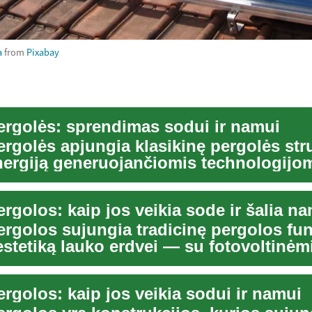
a
from
Pixabay
ergolės: sprendimas sodui ir namui
ergolės apjungia klasikinę pergolės str
nergiją generuojančiomis technologijom
mo...
rgolos: kaip jos veikia sode ir šalia n
ergolos sujungia tradicinę pergolos fu
 estetiką lauko erdvei — su fotovoltinėm
s...
rgolos: kaip jos veikia sodui ir namui