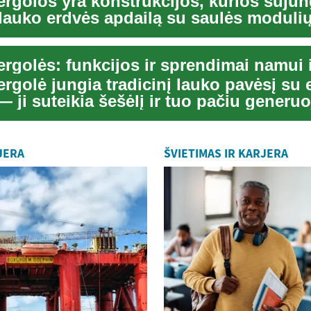
ergolos yra konstrukcijos, kurios sujun
į lauko erdvės apdailą su saulės moduli
alumu. Jo...
ergolės: funkcijos ir sprendimai namui 
rgolė jungia tradicinį lauko pavėsį su e
— ji suteikia šešėlį ir tuo pačiu generuo
JERA
ŠVIETIMAS IR KARJERA