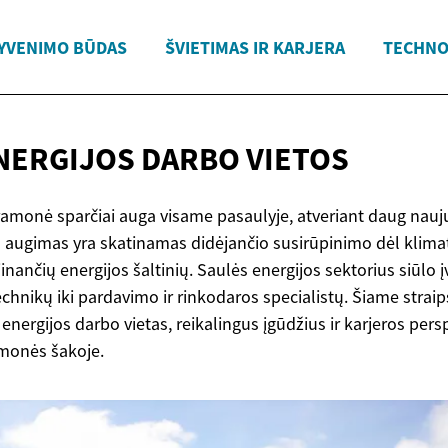
YVENIMO BŪDAS
ŠVIETIMAS IR KARJERA
TECHNO
NERGIJOS
DARBO VIETOS
ramonė sparčiai auga visame pasaulyje, atveriant daug nauj
Šis augimas yra skatinamas didėjančio susirūpinimo dėl klimat
jinančių energijos šaltinių. Saulės energijos sektorius siūlo į
 technikų iki pardavimo ir rinkodaros specialistų. Šiame stra
energijos darbo vietas, reikalingus įgūdžius ir karjeros pers
monės šakoje.