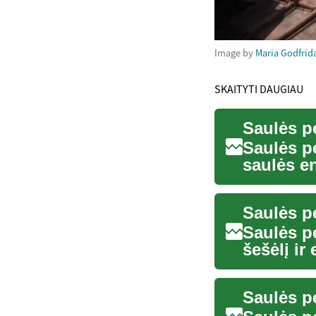
Image by
Maria Godfrid
SKAITYTI DAUGIAU
Saulės p
Saulės p
saulės e
suteikda
Saulės pe
Saulės p
šešėlį ir
plokštėmi
Saulės pe