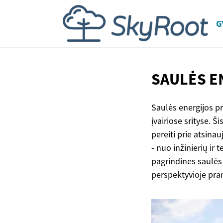
G
SAULĖS E
Saulės energijos p
įvairiose srityse. 
pereiti prie atsinau
- nuo inžinierių ir
pagrindines saulės 
perspektyvioje pra