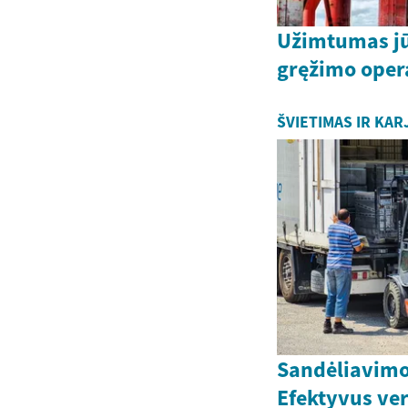
Užimtumas jū
gręžimo oper
ŠVIETIMAS IR KAR
Sandėliavimo
Efektyvus ver