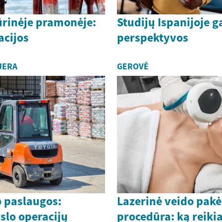
rinėje pramonėje:
Studijų Ispanijoje g
acijos
perspektyvos
JERA
GEROVĖ
 paslaugos:
Lazerinė veido pak
slo operacijų
procedūra: ką reikia