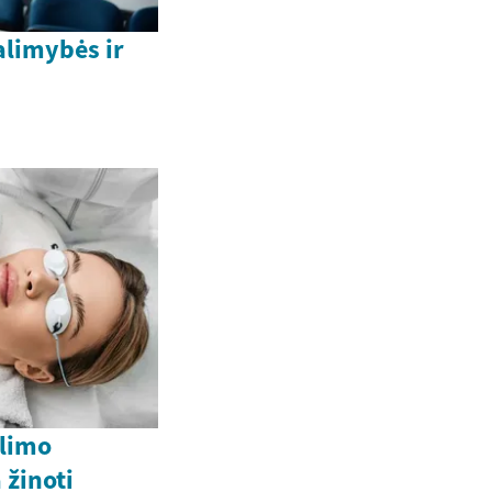
alimybės ir
ėlimo
 žinoti