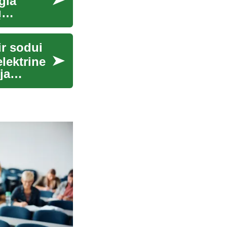
gia
ų
ir sodui
lektrine
ja