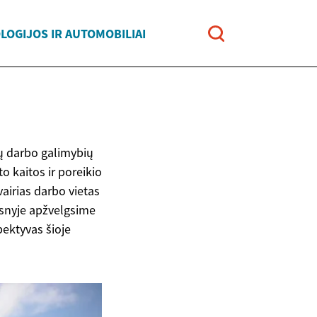
LOGIJOS IR AUTOMOBILIAI
ų darbo galimybių
o kaitos ir poreikio
vairias darbo vietas
ipsnyje apžvelgsime
pektyvas šioje