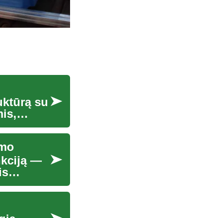
uktūrą su
is,
amo
nkciją —
is