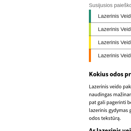
Kokius odos pr
Lazerinis veido pak
naudingas mažinant 
pat gali pagerinti 
lazerinis gydymas g
odos tekstūrą.
Ar lazerinis v