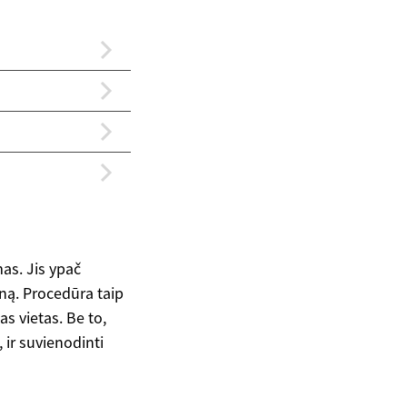
as. Jis ypač
rną. Procedūra taip
s vietas. Be to,
 ir suvienodinti