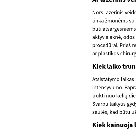
Nors lazerinis veid
tinka žmonėms su 
būti atsargesniems,
aktyvia aknė, odos 
procedūrai. Prieš 
ar plastikos chirur
Kiek laiko tru
Atsistatymo laikas
intensyvumo. Papra
trukti nuo kelių di
Svarbu laikytis gy
saulės, kad būtų užt
Kiek kainuoja l