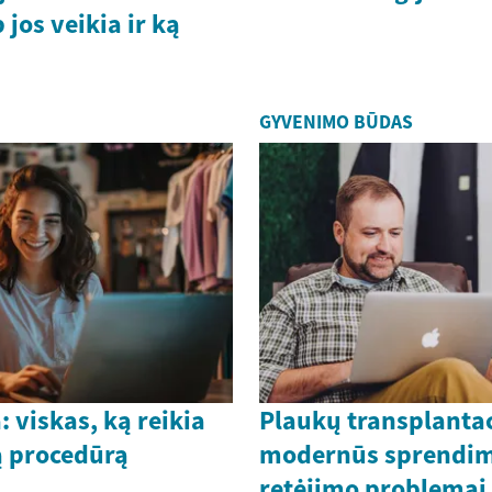
 jos veikia ir ką
GYVENIMO BŪDAS
: viskas, ką reikia
Plaukų transplantac
ią procedūrą
modernūs sprendim
retėjimo problemai