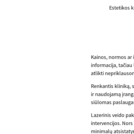
Estetikos k
Kainos, normos ar i
informacija, tačiau
atlikti nepriklauso
Renkantis kliniką, s
ir naudojamą įrangą
siūlomas paslaugas
Lazerinis veido pa
intervencijos. Nors
minimalų atsistatym