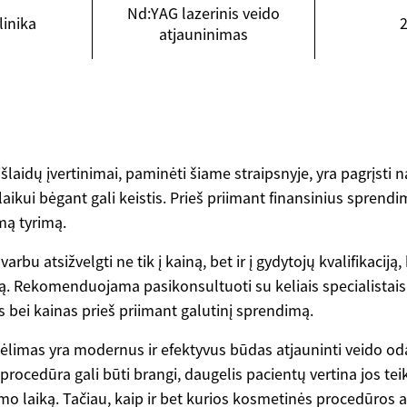
Nd:YAG lazerinis veido
linika
atjauninimas
šlaidų įvertinimai, paminėti šiame straipsnyje, yra pagrįsti 
 laikui bėgant gali keistis. Prieš priimant finansinius sprend
mą tyrimą.
varbu atsižvelgti ne tik į kainą, bet ir į gydytojų kvalifikaciją,
. Rekomenduojama pasikonsultuoti su keliais specialistais i
 bei kainas prieš priimant galutinį sprendimą.
kėlimas yra modernus ir efektyvus būdas atjauninti veido od
 procedūra gali būti brangi, daugelis pacientų vertina jos tei
o laiką. Tačiau, kaip ir bet kurios kosmetinės procedūros at