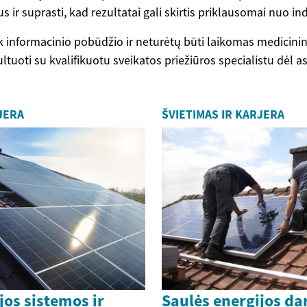
us ir suprasti, kad rezultatai gali skirtis priklausomai nuo in
tik informacinio pobūdžio ir neturėtų būti laikomas medicini
tuoti su kvalifikuotu sveikatos priežiūros specialistu dėl 
JERA
ŠVIETIMAS IR KARJERA
jos sistemos ir
Saulės energijos da