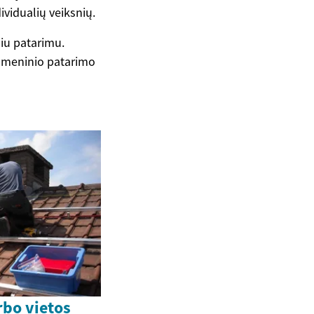
dividualių veiksnių.
niu patarimu.
asmeninio patarimo
rbo vietos