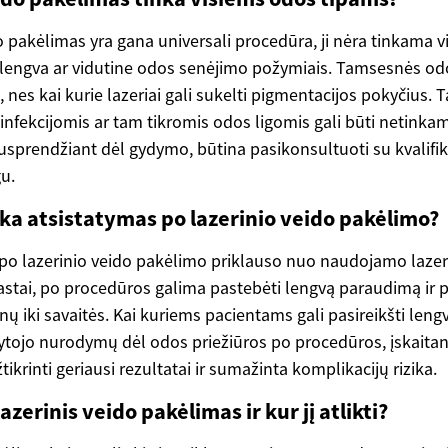
o pakėlimas yra gana universali procedūra, ji nėra tinkama vi
lengva ar vidutine odos senėjimo požymiais. Tamsesnės o
 nes kai kurie lazeriai gali sukelti pigmentacijos pokyčius. 
infekcijomis ar tam tikromis odos ligomis gali būti netinkam
nusprendžiant dėl gydymo, būtina pasikonsultuoti su kvalif
gu.
nka atsistatymas po lazerinio veido pakėlimo?
 po lazerinio veido pakėlimo priklauso nuo naudojamo lazer
stai, po procedūros galima pastebėti lengvą paraudimą ir pa
enų iki savaitės. Kai kuriems pacientams gali pasireikšti len
dytojo nurodymų dėl odos priežiūros po procedūros, įskaita
ikrinti geriausi rezultatai ir sumažinta komplikacijų rizika.
azerinis veido pakėlimas ir kur jį atlikti?