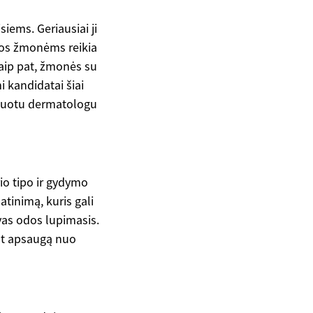
siems. Geriausiai ji
dos žmonėms reikia
Taip pat, žmonės su
i kandidatai šiai
ikuotu dermatologu
io tipo ir gydymo
tinimą, kuris gali
gvas odos lupimasis.
nt apsaugą nuo