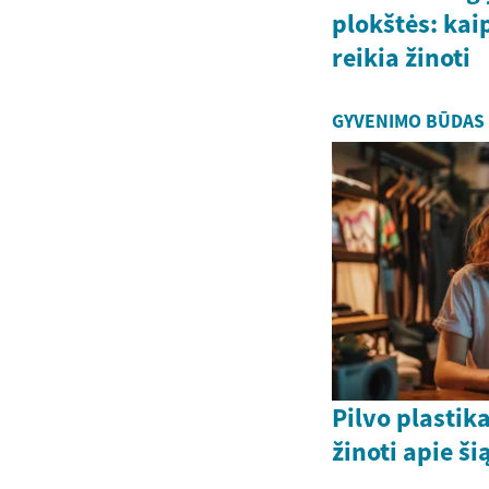
plokštės: kaip
reikia žinoti
GYVENIMO BŪDAS
Pilvo plastika
žinoti apie š