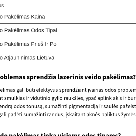
oblemas sprendžia lazerinis veido pakėlimas?
ėlimas gali būti efektyvus sprendžiant įvairias odos problem
smulkias ir vidutinio gylio raukšles, ypač aplink akis ir bu
bendrą odos tonusą, sumažinti pigmentaciją ir saulės pažeista
ali padėti sumažinti randus, įskaitant aknės paliktus žymės,
eido pakėlimas tinka visiems odos tipams?