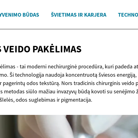
YVENIMO BŪDAS
ŠVIETIMAS IR KARJERA
TECHNO
S VEIDO
PAKĖLIMAS
kėlimas - tai moderni nechirurginė procedūra, kuri padeda at
tėjimo. Ši technologija naudoja koncentruotą šviesos energiją
pagerintų odos tekstūrą. Nors tradicinis chirurginis veido 
nis metodas siūlo mažiau invazyvų būdą kovoti su senėjimo ž
šlelės, odos suglebimas ir pigmentacija.