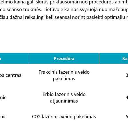
kėlimo kaina gali skirtis priklausomai nuo procedūros apim
dymo seanso trukmės. Lietuvoje kainos svyruoja nuo maždaug
čiau dažnai reikalingi keli seansai norint pasiekti optimalių 
a
Procedūra
Ka
Frakcinis lazerinis veido
jos centras
pakėlimas
Erbio lazerinis veido
nic
atjauninimas
nic
CO2 lazerinis veido pakėlimas