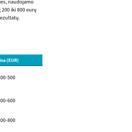
ties, naudojamo
 200 iki 800 eurų
rezultatų.
ina (EUR)
300-500
400-600
500-800