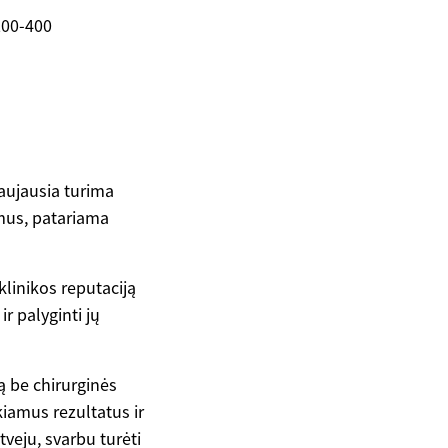
200-400
naujausia turima
imus, patariama
 klinikos reputaciją
r palyginti jų
ą be chirurginės
kiamus rezultatus ir
veju, svarbu turėti