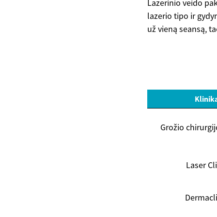
Lazerinio veido pa
lazerio tipo ir gy
už vieną seansą, ta
Klinik
Grožio chirurgi
Laser Cli
Dermacli