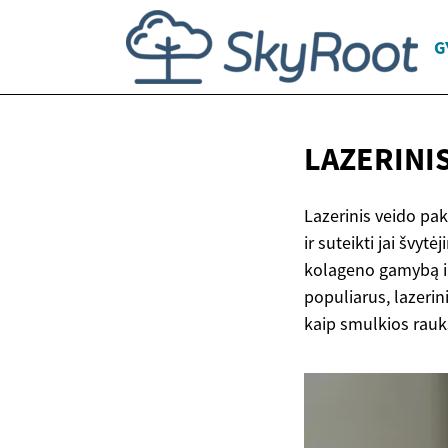
G
LAZERINI
Lazerinis veido pa
ir suteikti jai švy
kolageno gamybą ir 
populiarus, lazeri
kaip smulkios rauk