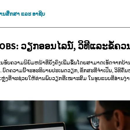
ານສຶກສາ ແລະ ອາຊີບ
OBS:
ວຽກອອນໄລນ໌, ວິທີແລະຂໍ້ຄວນ
ັບຄວາມນິຍົມຫນ້າທີ່ຍັງຄົງເພີ່ມຂຶ້ນໂດຍສາມາດເຮັດຈາກບ້ານ ຫຼື
ັດ. ບົດຄວາມນີ້ຈະອະທິບາຍປະເພດວຽກ, ທັກສະທີ່ຈຳເປັນ, ວິທີຄົ
ຼ່ງທີ່ຈະຊ່ວຍໃຫ້ທ່ານພົບວຽກທີ່ເໝາະສົມ ໃນຮູບແບບທີ່ອ່າ