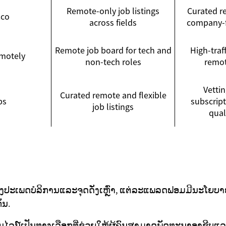
Remote-only job listings
Curated r
.co
across fields
company-f
Remote job board for tech and
High-traf
motely
non-tech roles
remot
Vettin
Curated remote and flexible
bs
subscrip
job listings
qual
ແບ່ງປະເພດບໍລິການແລະຈຸດດັ່ງເຫຼົ່າ, ແຕ່ລະແພລດຟອມມີນະໂຍບ
ັນ.
ນໄລນ໌ເປັນທາງເລືອກທີ່ຊ່ວຍໃຫ້ຜູ້ຄົນສາມາດພັດທະນາອາຊີບ