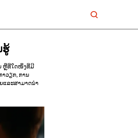
ຮູ້
ທີ່ໃດໜຶ່ງທີ່ມີ
້ນຫາວຽກ, ການ
ນງ່າຍແລະສາມາດນຳ