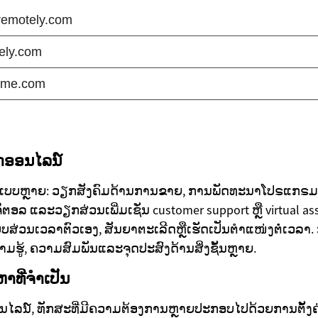
ອອນໄລນ໌
ແບບຫຼາຍ: ວຽກສັງຄົມດ້ານການຂາຍ, ການພັດທະນາໂປຣແກຣມ
ອລ ແລະວຽກສ່ວນເພີ່ມເຊັ່ນ customer support ຫຼື virtual ass
່ວນເວລາຕົວເອງ, ສັນຍາຕະເລີດຫຼືເຮັດເປັນຕຳແໜ່ງຕໍ່ເວລາ. 
ມຮູ້, ຄວາມສົມພັນແລະຈຸດປະສົງດ້ານສິ່ງຊັ້ນຫຼາຍ.
າທີ່ຈຳເປັນ
ລນ໌, ທັກສະທີ່ມີຄວາມຕ້ອງການຫຼາຍປະກອບໄປດ້ວຍການຕັ້ງຄ່