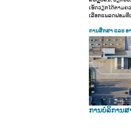
ເຮັດວຽກໄດ້ຕາມຄວ
ເລືອກແພລດຟອມທີ່ເໝ
ການສຶກສາ ແລະ ອາ
ການບໍລິການສາ