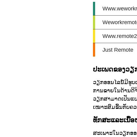
ປະເພດຂອງວຽກ
ວຽກອອນໄລນ໌ມີຮູບ
ການຂາຍໃນດ້ານດິຈິຕ
ວຽກສາມາດເປັນແບບສ
ເໝາະສົມຂື້ນກັບຄວາ
ທັກສະແລະເນື້ອຫ
ສະເພາະໃນວຽກອອນໄ