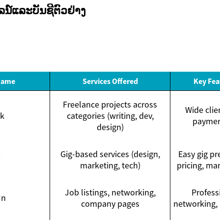
ນ໌ແລະບັນຊີຕົວຢ່າງ
Name
Services Offered
Key Fea
Freelance projects across
Wide clie
k
categories (writing, dev,
payment
design)
Gig-based services (design,
Easy gig pr
marketing, tech)
pricing, mar
Job listings, networking,
Professi
In
company pages
networking, 