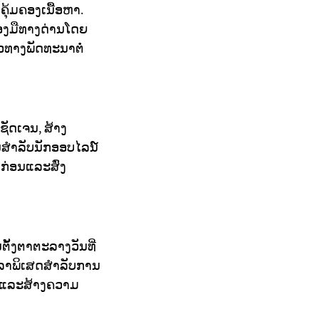
ຸ້ມຄອງເນື້ອຫາ.
ອງມືທາງດ່ານໂດຍ
ທາງພັດທະນາຕໍ່
ັດເຈນ, ສ້າງ
ັນສຳລັບນັກອອບໄລນ໌
ກກ່ອນແລະສົ່ງ
ຕັ້ງຕາຕະລາງວັນທີ່
ວລາພິເສດສໍາລັບການ
ພາບ ແລະສ້າງຄວາມ