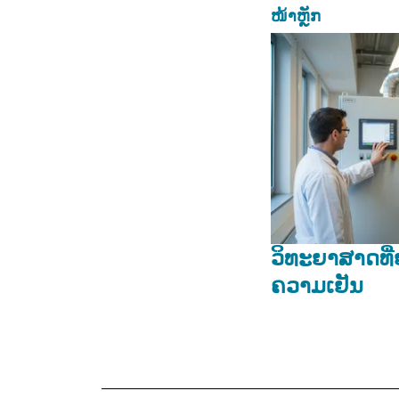
ໜ້າຫຼັກ
ວິທະຍາສາດທີ່ຢູ
ຄວາມເຢັນ