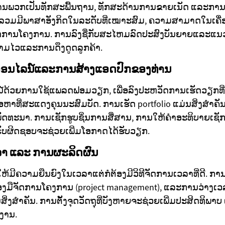
ື່ສານພວກເປັນທັກສະພື້ນຖານ, ທັກສະດ້ານການຂາຍເນັດ ແລະການຄ
ໆລວມມີພາສາອັງກິດໃນລະດັບທີ່ເໝາະສົມ, ຄວາມສາມາດໃນເຄື່
ການໂຄງການ. ການລົງຊື່ກັບສະໄຫມລົດປະສົງບັນຍາຍແລະແນວ
າມໄວແລະການດຶງດູດລູກຄ້າ.
ກອອນໄລນ໌ແລະການສ້າງແອດປົກຂອງທ່ານ
ດ້ວຍການໃຊ້ແພລດຟອມວຽກ, ເພື່ອລົງປະຫວັດການເຮັດວຽກທີ່ຊ
ອຫາທີ່ສະແດງຄຸນນະສົມບັດ. ການເຮັດ portfolio ແມ່ນສິ່ງສຳຄ
ື ພັດທະນາ. ການເຊັກຮູບຊິ່ນການສື່ສານ, ການໃຫ້ຄໍາອະທິບາຍເຊັ
ຣັບຜິດຊອບຈະຊ່ວຍເພີ່ມໂອກາດໄດ້ຮັບວຽກ.
າ ແລະ ການຜະລິດຜົນ
ມີຄວາມຍືນຍົງໃນເວລາແຕ່ກໍຕ້ອງມີວິທີຈັດການເວລາທີ່ດີ. ການ
ື່ອງມືຈັດການໂຄງການ (project management), ແລະການວ່າງເ
່ນສິ່ງສໍາຄັນ. ການຕັ້ງຈຸດວັດຖຸທີ່ບັງຫາຍຈະຊ່ວຍເພີ່ມປະສິດທິ
ມງານ.