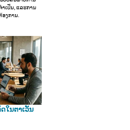
ຈຳເປັນ, ແລະການ
ຕ້ອງການ.
ະກິດໃນຕາເວັນ