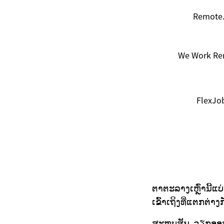
Remote
We Work Re
FlexJo
ຕາຕະລາງເຫຼົ່ານີ້
ເຂົ້າເຖິງທີ່ແຕກຕ່າງກ
ສະຫຼຸບສັນ, ວຽກອອ