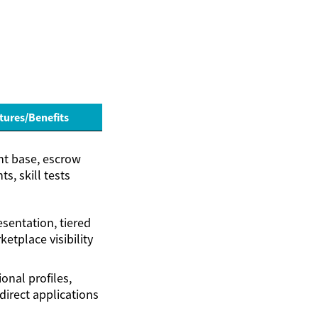
tures/Benefits
nt base, escrow
s, skill tests
esentation, tiered
ketplace visibility
onal profiles,
direct applications