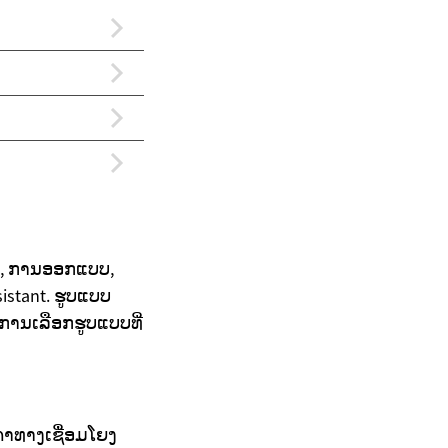
, ການອອກແບບ,
istant. ຮູບແບບ
ການເລືອກຮູບແບບທີ່
າທາງເຊື່ອມໂຍງ