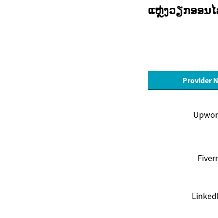
ແຫຼ່ງວຽກອອນໄລ
Provider 
Upwor
Fiverr
Linked