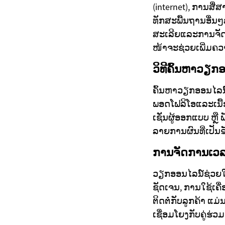
(internet), ການສ
ທັກສະພື້ນຖານອື່ນ
ສະເລີຍແລະການຈັດ
ໜ້າຈະຊ່ວຍເພີ່ມຄວ
ວິທີຄົ້ນຫາວຽ
ຄົ້ນຫາວຽກອອນໄລນ໌
ພອດໂຟລິໂອແລະເນື້
ເຊັ່ນຜູ້ອອກແບບ ຫຼ
ລາຍການຜົນທີ່ເປັນ
ການຈັດການເວລ
ວຽກອອນໄລນ໌ຊ່ວຍໃຫ້
ຊັດເຈນ, ການໃຊ້ເຄ
ຕິດຕໍ່ກັບລູກຄ້າ ແມ
ເຊື່ອມໂຍງກັບຄູ່ຮ່ວ