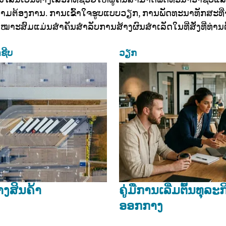
າມຕ້ອງການ. ການເຂົ້າໃຈຮູບແບບວຽກ, ການພັດທະນາທັກສະທີ່
າະສົມແມ່ນສໍາຄັນສໍາລັບການສ້າງຜົນສໍາເລັດໃນທີ່ສັ່ງທີ່ທ່ານ
ຊີບ
ວຽກ
ງສິນຄ້າ
ຄູ່ມືການເລີ່ມຕົ້ນທຸລ
ອອກກາງ