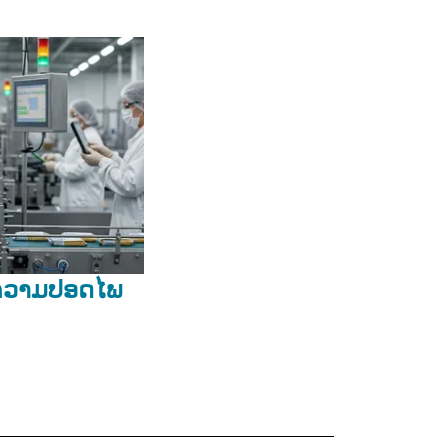
ຄວາມປອດໄພ