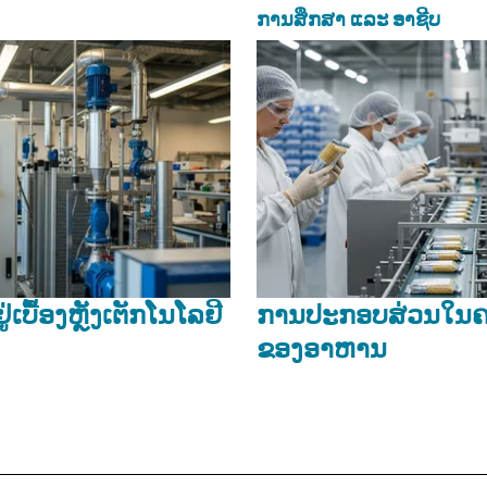
ການສຶກສາ ແລະ ອາຊີບ
່ເບື້ອງຫຼັງເຕັກໂນໂລຢີ
ການປະກອບສ່ວນໃນ
ຂອງອາຫານ