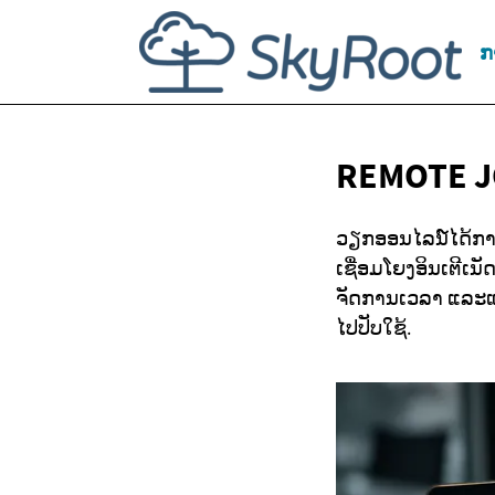
ກ
REMOTE J
ວຽກອອນໄລນ໌ໄດ້ການຮ
ເຊື່ອມໂຍງອິນເຕີເນ
ຈັດການເວລາ ແລະແຫ
ໄປປັບໃຊ້.