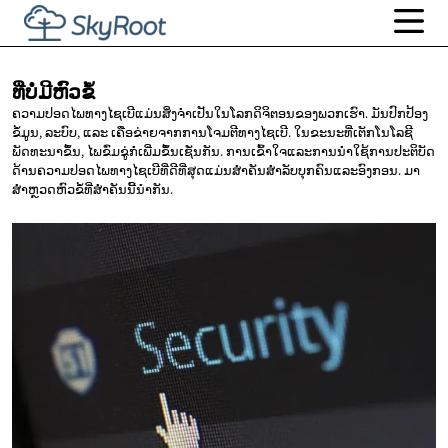
ທີ່ບໍ່ມີຫົວຂໍ້
ຄວາມປອດໄພທາງໄຊເບີແມ່ນສິ່ງຈຳເປັນໃນໂລກດິຈິຕອນຂອງພວກເຮົາ. ມັນປົກປ້ອງ
ຂໍ້ມູນ, ລະບົບ, ແລະ ເຄືອຂ່າຍຈາກການໂຈມຕີທາງໄຊເບີ. ໃນຂະນະທີ່ເຕັກໂນໂລຊີ
ພັດທະນາຂຶ້ນ, ໄພຂົ່ມຂູ່ກໍ່ເພີ່ມຂຶ້ນເຊັ່ນກັນ. ການເຂົ້າໃຈແລະການນຳໃຊ້ການປະຕິບັດ
ດ້ານຄວາມປອດໄພທາງໄຊເບີທີ່ດີທີ່ສຸດແມ່ນສຳຄັນສຳລັບບຸກຄົນແລະອົງກອນ. ມາ
ສຳຫຼວດຫົວຂໍ້ທີ່ສຳຄັນນີ້ນຳກັນ.