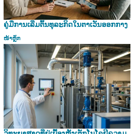
ຄູ່ມືການເລີ່ມຕົ້ນທຸລະກິດໃນຕາເວັນອອກກາງ
ໜ້າຫຼັກ
ວິທະຍາສາດທີ່ຢູ່ເບື້ອງຫຼັງເຕັກໂນໂລຢີຄວາມ