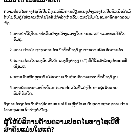
ຄວາມປອດໄພທາງໄຊເບີເປັນຂົງເຂດທີ່ມີການປ່ຽນແປງຢ່າງວ່ອງໄວ, ປັບຕົວເພື່ອຮັບມື
ກັບໄພຂົ່ມຂູ່ໃໝ່ແລະເຕັກໂນໂລຊີທີ່ກຳລັງເກີດຂຶ້ນ. ແນວໂນ້ມໃນອະນາຄົດອາດລວມ
ເຖິງ:
ການນຳໃຊ້ປັນຍາປະດິດຢ່າງກວ້າງຂວາງໃນການກວດຫາແລະຕອບໂຕ້ໄພ
ຂົ່ມຂູ່.
ຄວາມປອດໄພທາງຄວອນຕຳເພື່ອປົກປ້ອງຂໍ້ມູນຈາກຄອມພິວເຕີຄວອນຕຳ.
ຄວາມປອດໄພຂອງອິນເຕີເນັດຂອງສິ່ງຕ່າງໆ (IoT) ທີ່ດີຂຶ້ນສຳລັບອຸປະກອນທີ່
ເຊື່ອມຕໍ່.
ການເນັ້ນໜັກຫຼາຍຂຶ້ນໃສ່ຄວາມເປັນສ່ວນຕົວແລະການປົກປ້ອງຂໍ້ມູນ.
ການພັດທະນາລະບົບນິເວດຄວາມປອດໄພທີ່ແບ່ງປັນການຂູ່ເຂັນແບບ
ທັນທີທັນໃດ.
ອົງການຕ່າງໆຈຳເປັນຕ້ອງຕິດຕາມແນວໂນ້ມເຫຼົ່ານີ້ແລະປັບຍຸດທະສາດຄວາມປອດ
ໄພຂອງພວກເຂົາຢ່າງຕໍ່ເນື່ອງ.
ຜູ້ໃຫ້ບໍລິການດ້ານຄວາມປອດໄພທາງໄຊເບີທີ່
ສຳຄັນແມ່ນໃຜແດ່?