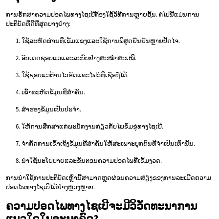
ການຮັກສາຄວາມປອດໄພທາງໄຊເບີຕ້ອງໃຊ້ວິທີການຫຼາຍຊັ້ນ. ຕໍ່ໄປນີ້ແມ່ນການ
ປະຕິບັດທີ່ດີທີ່ສຸດບາງຢ່າງ:
ໃຊ້ລະຫັດຜ່ານທີ່ເຂັ້ມແຂງແລະໃຊ້ການພິສູດຢືນຢັນຫຼາຍປັດໄຈ.
ອັບເດດຊອບແວແລະລະບົບຢ່າງສະໝ່ຳສະເໝີ.
ໃຊ້ຊອບແວຕ້ານໄວຣັດແລະໄຟວໍທີ່ເຊື່ອຖືໄດ້.
ເຂົ້າລະຫັດຂໍ້ມູນທີ່ສຳຄັນ.
ສຳຮອງຂໍ້ມູນເປັນປະຈຳ.
ໃຫ້ການສຶກສາແກ່ພະນັກງານກ່ຽວກັບໄພຂົ່ມຂູ່ທາງໄຊເບີ.
ຈຳກັດການເຂົ້າເຖິງຂໍ້ມູນທີ່ສຳຄັນໃຫ້ສະເພາະບຸກຄົນທີ່ຈຳເປັນເທົ່ານັ້ນ.
ນຳໃຊ້ນະໂຍບາຍແລະຂັ້ນຕອນຄວາມປອດໄພທີ່ເຂັ້ມງວດ.
ການນຳໃຊ້ການປະຕິບັດເຫຼົ່ານີ້ສາມາດຫຼຸດຜ່ອນຄວາມສ່ຽງຂອງການລະເມີດຄວາມ
ປອດໄພທາງໄຊເບີໄດ້ຢ່າງຫຼວງຫຼາຍ.
ຄວາມປອດໄພທາງໄຊເບີຈະມີວິວັດທະນາການ
ແນວໃດໃນອະນາຄົດ?