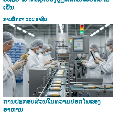
ເຢັນ
ການສຶກສາ ແລະ ອາຊີບ
ການປະກອບສ່ວນໃນຄວາມປອດໄພຂອງ
ອາຫານ