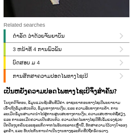
ເປັນຫຍັງຄວາມປອດໄພທາງໄຊເບີຈຶ່ງສຳຄັນ?
ໃນຍຸກດິຈິຕອນ, ຂໍ້ມູນແມ່ນຊັບສິນທີ່ມີຄ່າ. ອາຊະຍາກອນທາງໄຊເບີພະຍາຍາມ
ເຂົ້າເຖິງຂໍ້ມູນສ່ວນຕົວ, ຂໍ້ມູນທາງການເງິນ, ແລະ ຄວາມລັບທາງການຄ້າ. ການ
ລະເມີດຂໍ້ມູນສາມາດນຳໄປສູ່ການສູນເສຍທາງການເງິນ, ຄວາມເສຍຫາຍຕໍ່ຊື່ສຽງ,
ແລະ ການລະເມີດຄວາມເປັນສ່ວນຕົວ. ຄວາມປອດໄພທາງໄຊເບີທີ່ເຂັ້ມແຂງຊ່ວຍ
ປົກປ້ອງບຸກຄົນແລະທຸລະກິດຈາກໄພອັນຕະລາຍເຫຼົ່ານີ້, ຮັກສາຄວາມໄວ້ວາງໃຈຂອງ
ລູກຄ້າ, ແລະ ຮັບປະກັນການດຳເນີນງານທາງທຸລະກິດທີ່ບໍ່ຖືກຂັດຂວາງ.