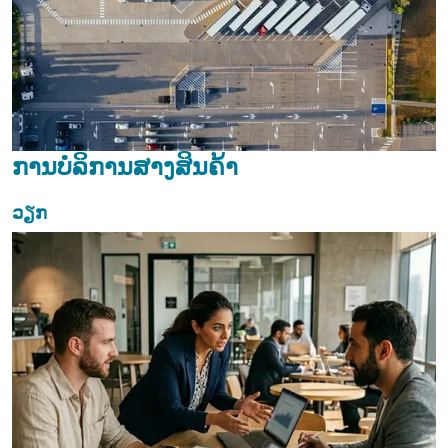
ການບໍລິການສາງສິນຄ້າ
ວຽກ