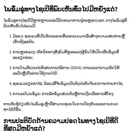
ໄພຂົ່ມຂູ່ທາງໄຊເບີທີ່ພົບເຫັນທົ່ວໄປມີຫຍັງແດ່?
ໄພຂົ່ມຂູ່ທາງໄຊເບີມີຫຼາກຫຼາຍແລະວິວັດທະນາການຢູ່ຕະຫຼອດເວລາ. ບາງໄພຂົ່ມຂູ່ທີ່
ພົບເຫັນທົ່ວໄປລວມມີ:
ມັລແວ: ຊອບແວທີ່ເປັນອັນຕະລາຍທີ່ອອກແບບມາເພື່ອສ້າງຄວາມເສຍຫາຍຫຼື
ເຂົ້າເຖິງລະບົບ.
ການຫຼອກລວງ: ເຕັກນິກທາງສັງຄົມທີ່ຫຼອກລວງຜູ້ຄົນໃຫ້ເປີດເຜີຍຂໍ້ມູນທີ່
ລະອຽດອ່ອນ.
ການໂຈມຕີແບບປະຕິເສດການບໍລິການ (DDoS): ການພະຍາຍາມເຮັດໃຫ້
ລະບົບຫຼືເຄືອຂ່າຍໃຊ້ງານບໍ່ໄດ້.
ຊອບແວຮຽກຄ່າໄຖ່: ມັລແວທີ່ຈັບຂໍ້ມູນເປັນຕົວປະກັນຈົນກວ່າຈະຈ່າຍຄ່າໄຖ່.
ການຂະໂມຍຂໍ້ມູນ: ການລັກຂໍ້ມູນສ່ວນຕົວຫຼືການເງິນເພື່ອການສໍ້ໂກງ.
ການຮັບຮູ້ກ່ຽວກັບໄພຂົ່ມຂູ່ເຫຼົ່ານີ້ສາມາດຊ່ວຍໃນການປ້ອງກັນແລະການກວດ
ຫາໄດ້ດີຂຶ້ນ.
ການປະຕິບັດດ້ານຄວາມປອດໄພທາງໄຊເບີທີ່ດີ
ທີ່ສຸດມີຫຍັງແດ່?