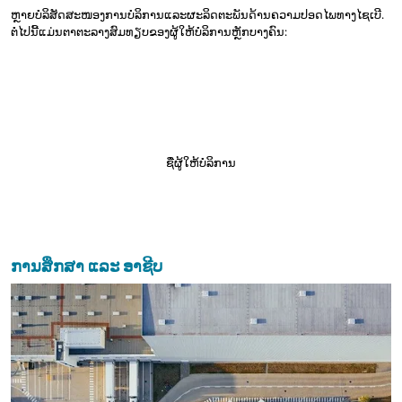
ຫຼາຍບໍລິສັດສະໜອງການບໍລິການແລະຜະລິດຕະພັນດ້ານຄວາມປອດໄພທາງໄຊເບີ.
ຕໍ່ໄປນີ້ແມ່ນຕາຕະລາງສົມທຽບຂອງຜູ້ໃຫ້ບໍລິການຫຼັກບາງຄົນ:
ຊື່ຜູ້ໃຫ້ບໍລິການ
ການສຶກສາ ແລະ ອາຊີບ