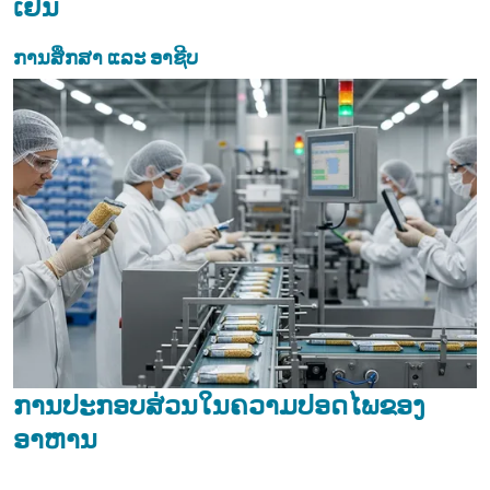
ເຢັນ
ການສຶກສາ ແລະ ອາຊີບ
ການປະກອບສ່ວນໃນຄວາມປອດໄພຂອງ
ອາຫານ