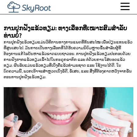
ການປູກຝັງແຂ້ວທຽມ:
ທາງເລືອກທີ່ເໝາະສົມສຳລັບ
ທ່ານບໍ່?
ການປູກຝັງແຂ້ວທຽມແມ່ນວິທີການທາງການແພດທີ່ທັນສະໄໝ ເພື່ອປ່ຽນແທນແຂ້ວ
ທີ່ສູນເສຍໄປ. ມັນກາຍເປັນທາງເລືອກທີ່ໄດ້ຮັບຄວາມນິຍົມຫຼາຍຂຶ້ນສຳລັບຜູ້ທີ່
ຕ້ອງການແກ້ໄຂບັນຫາແຂ້ວຂາດແບບຖາວອນ. ການປູກຝັງແຂ້ວທຽມປະກອບດ້ວຍ
ການຝັງຮາກແຂ້ວທຽມເຂົ້າໄປໃນກະດູກຂາກົກ ແລະ ຕໍ່ດ້ວຍການໃສ່ຍອດແຂ້ວ
ທຽມ. ຜົນລັບແມ່ນແຂ້ວທຽມທີ່ເບິ່ງຄືແຂ້ວທຳມະຊາດ ແລະ ໃຊ້ງານໄດ້ດີ. ໃນ
ບົດຄວາມນີ້, ພວກເຮົາຈະສຳຫຼວດເບິ່ງຂໍ້ດີ, ຂໍ້ເສຍ, ແລະ ສິ່ງທີ່ຕ້ອງຄາດຫວັງຈາກຂັ້ນ
ຕອນການປູກຝັງແຂ້ວທຽມ.