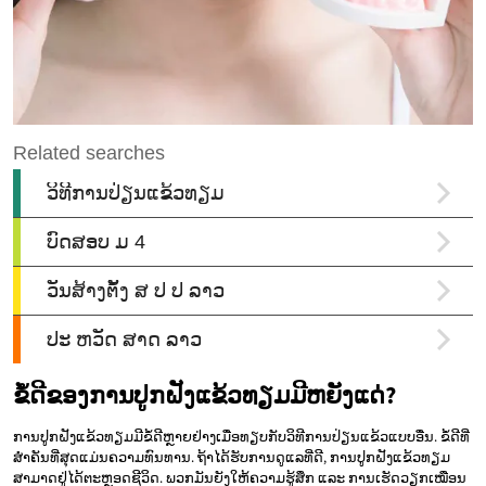
ຂໍ້ດີຂອງການປູກຝັງແຂ້ວທຽມມີຫຍັງແດ່?
ການປູກຝັງແຂ້ວທຽມມີຂໍ້ດີຫຼາຍຢ່າງເມື່ອທຽບກັບວິທີການປ່ຽນແຂ້ວແບບອື່ນ. ຂໍ້ດີທີ່
ສຳຄັນທີ່ສຸດແມ່ນຄວາມທົນທານ. ຖ້າໄດ້ຮັບການດູແລທີ່ດີ, ການປູກຝັງແຂ້ວທຽມ
ສາມາດຢູ່ໄດ້ຕະຫຼອດຊີວິດ. ພວກມັນຍັງໃຫ້ຄວາມຮູ້ສຶກ ແລະ ການເຮັດວຽກເໝືອນ