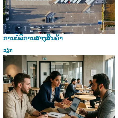
ການບໍລິການສາງສິນຄ້າ
ວຽກ