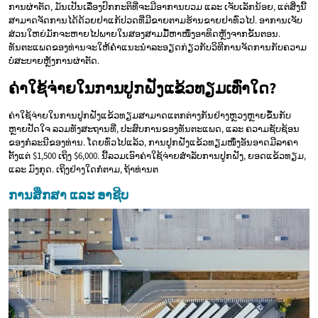
ການຜ່າຕັດ, ມັນເປັນເລື່ອງປົກກະຕິທີ່ຈະມີອາການບວມ ແລະ ເຈັບເລັກນ້ອຍ, ແຕ່ສິ່ງນີ້
ສາມາດຈັດການໄດ້ດ້ວຍຢາແກ້ປວດທີ່ມີຂາຍຕາມຮ້ານຂາຍຢາທົ່ວໄປ. ອາການເຈັບ
ສ່ວນໃຫຍ່ມັກຈະຫາຍໄປພາຍໃນສອງສາມມື້ຫາໜຶ່ງອາທິດຫຼັງຈາກຂັ້ນຕອນ.
ທັນຕະແພດຂອງທ່ານຈະໃຫ້ຄຳແນະນຳລະອຽດກ່ຽວກັບວິທີການຈັດການກັບຄວາມ
ບໍ່ສະບາຍຫຼັງການຜ່າຕັດ.
ຄ່າໃຊ້ຈ່າຍໃນການປູກຝັງແຂ້ວທຽມເທົ່າໃດ?
ຄ່າໃຊ້ຈ່າຍໃນການປູກຝັງແຂ້ວທຽມສາມາດແຕກຕ່າງກັນຢ່າງຫຼວງຫຼາຍຂຶ້ນກັບ
ຫຼາຍປັດໃຈ ລວມທັງສະຖານທີ່, ປະສົບການຂອງທັນຕະແພດ, ແລະ ຄວາມຊັບຊ້ອນ
ຂອງກໍລະນີຂອງທ່ານ. ໂດຍທົ່ວໄປແລ້ວ, ການປູກຝັງແຂ້ວທຽມໜຶ່ງອັນອາດມີລາຄາ
ຕັ້ງແຕ່ $1,500 ເຖິງ $6,000. ນີ້ລວມເອົາຄ່າໃຊ້ຈ່າຍສຳລັບການປູກຝັງ, ຍອດແຂ້ວທຽມ,
ແລະ ມົງກຸດ. ເຖິງຢ່າງໃດກໍຕາມ, ຖ້າທ່ານຕ
ການສຶກສາ ແລະ ອາຊີບ