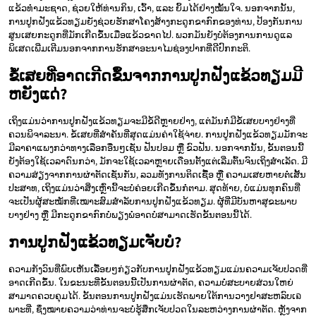
ແຂ້ວທຳມະຊາດ, ຊ່ວຍໃຫ້ທ່ານກິນ, ເວົ້າ, ແລະ ຍິ້ມໄດ້ຢ່າງໝັ້ນໃຈ. ນອກຈາກນັ້ນ,
ການປູກຝັງແຂ້ວທຽມຍັງຊ່ວຍຮັກສາໂຄງສ້າງກະດູກຂາກົກຂອງທ່ານ, ປ້ອງກັນການ
ສູນເສຍກະດູກທີ່ມັກເກີດຂຶ້ນເມື່ອແຂ້ວຂາດໄປ. ພວກມັນຍັງບໍ່ຕ້ອງການການດູແລ
ພິເສດເພີ່ມເຕີມນອກຈາກການຮັກສາອະນາໄມຊ່ອງປາກທີ່ດີປົກກະຕິ.
ຂໍ້ເສຍທີ່ອາດເກີດຂຶ້ນຈາກການປູກຝັງແຂ້ວທຽມມີ
ຫຍັງແດ່?
ເຖິງແມ່ນວ່າການປູກຝັງແຂ້ວທຽມຈະມີຂໍ້ດີຫຼາຍຢ່າງ, ແຕ່ມັນກໍ່ມີຂໍ້ເສຍບາງຢ່າງທີ່
ຄວນພິຈາລະນາ. ຂໍ້ເສຍທີ່ສຳຄັນທີ່ສຸດແມ່ນຄ່າໃຊ້ຈ່າຍ. ການປູກຝັງແຂ້ວທຽມມັກຈະ
ມີລາຄາແພງກວ່າທາງເລືອກອື່ນໆເຊັ່ນ ຟັນປອມ ຫຼື ຂົວຟັນ. ນອກຈາກນັ້ນ, ຂັ້ນຕອນນີ້
ຍັງຕ້ອງໃຊ້ເວລາດົນກວ່າ, ມັກຈະໃຊ້ເວລາຫຼາຍເດືອນຕັ້ງແຕ່ເລີ່ມຕົ້ນຈົນເຖິງສຳເລັດ. ມີ
ຄວາມສ່ຽງຈາກການຜ່າຕັດເຊັ່ນກັນ, ລວມທັງການຕິດເຊື້ອ ຫຼື ຄວາມເສຍຫາຍຕໍ່ເສັ້ນ
ປະສາທ, ເຖິງແມ່ນວ່າສິ່ງເຫຼົ່ານີ້ຈະບໍ່ຄ່ອຍເກີດຂຶ້ນກໍຕາມ. ສຸດທ້າຍ, ບໍ່ແມ່ນທຸກຄົນທີ່
ຈະເປັນຜູ້ສະໝັກທີ່ເໝາະສົມສຳລັບການປູກຝັງແຂ້ວທຽມ. ຜູ້ທີ່ມີບັນຫາສຸຂະພາບ
ບາງຢ່າງ ຫຼື ມີກະດູກຂາກົກບໍ່ພຽງພໍອາດບໍ່ສາມາດເຮັດຂັ້ນຕອນນີ້ໄດ້.
ການປູກຝັງແຂ້ວທຽມເຈັບບໍ?
ຄວາມກັງວົນທີ່ພົບເຫັນເລື້ອຍໆກ່ຽວກັບການປູກຝັງແຂ້ວທຽມແມ່ນຄວາມເຈັບປວດທີ່
ອາດເກີດຂຶ້ນ. ໃນຂະນະທີ່ຂັ້ນຕອນນີ້ເປັນການຜ່າຕັດ, ຄວາມບໍ່ສະບາຍສ່ວນໃຫຍ່
ສາມາດຄວບຄຸມໄດ້. ຂັ້ນຕອນການປູກຝັງແມ່ນເຮັດພາຍໃຕ້ການວາງຢາສະຫລົບເຉ
ພາະທີ່, ຊຶ່ງໝາຍຄວາມວ່າທ່ານຈະບໍ່ຮູ້ສຶກເຈັບປວດໃນລະຫວ່າງການຜ່າຕັດ. ຫຼັງຈາກ