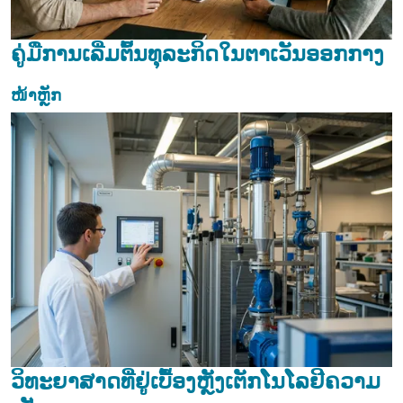
ຄູ່ມືການເລີ່ມຕົ້ນທຸລະກິດໃນຕາເວັນອອກກາງ
ໜ້າຫຼັກ
ວິທະຍາສາດທີ່ຢູ່ເບື້ອງຫຼັງເຕັກໂນໂລຢີຄວາມ