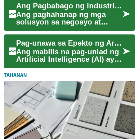
Ang Pagbabago ng Industriya sa Pamamagitan ng Biomimicry
integrated sa iyo...
Ang paghahanap ng mga
solusyon sa negosyo at
industriya ay maaaring
magmula sa hindi inaasahang
Pag-unawa sa Epekto ng Artificial Intelligence sa Industriya ng Pananalapi
lugar - ang kalikasan...
Ang mabilis na pag-unlad ng
Artificial Intelligence (AI) ay
nagdudulot ng malaking
pagbabago sa iba't ibang
TAHANAN
industriy...