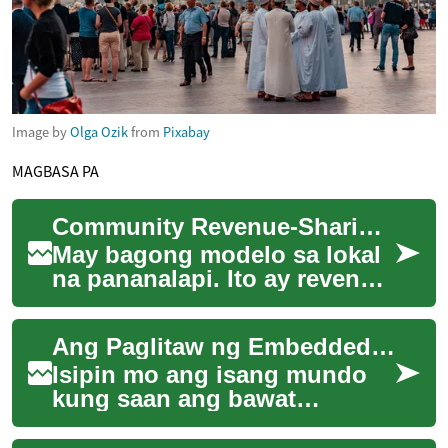
Image by
Olga Ozik
from
Pixabay
MAGBASA PA
Community Revenue-Sharing Bonds para sa Maliliit na Negosyo
May bagong modelo sa lokal
na pananalapi. Ito ay revenue-
sharing bonds para sa maliliit
na negosyo. Nagbibigay ito
Ang Paglitaw ng Embedded Finance: Pagbabago sa Industriya ng Pinansyal
ng...
Isipin mo ang isang mundo
kung saan ang bawat
transaksyon ay naging mas
madali, mas mabilis, at mas