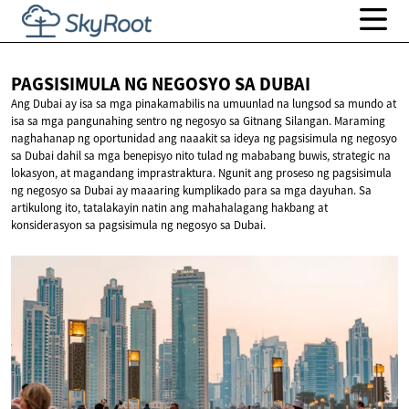
PAGSISIMULA NG NEGOSYO
SA DUBAI
Ang Dubai ay isa sa mga pinakamabilis na umuunlad na lungsod sa mundo at
isa sa mga pangunahing sentro ng negosyo sa Gitnang Silangan. Maraming
naghahanap ng oportunidad ang naaakit sa ideya ng pagsisimula ng negosyo
sa Dubai dahil sa mga benepisyo nito tulad ng mababang buwis, strategic na
lokasyon, at magandang imprastraktura. Ngunit ang proseso ng pagsisimula
ng negosyo sa Dubai ay maaaring kumplikado para sa mga dayuhan. Sa
artikulong ito, tatalakayin natin ang mahahalagang hakbang at
konsiderasyon sa pagsisimula ng negosyo sa Dubai.