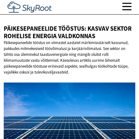
PÄIKESEPANEELIDE TÖÖSTUS: KASVAV SEKTOR
ROHELISE
ENERGIA VALDKONNAS
Päikesepaneelide tööstus on viimastel aastatel märkimisväärselt kasvanud,
pakkudes mitmekesiseid töövõimalusi ja karjäärivõimalusi. See sektor on
tähtis osa üleminekul taastuvenergiale ning mängib olulist rolli
kliimamuutuste vastu võitlemisel. Käesolevas artiklis uurime lähemalt
päikesepaneelide tööstuse erinevaid aspekte, sealhulgas töökohtade tüüpe,
vajalikke oskusi ja tulevikuväljavaateid.