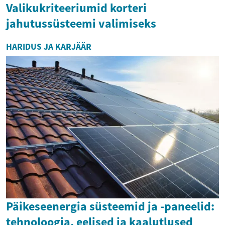
Valikukriteeriumid korteri
jahutussüsteemi valimiseks
HARIDUS JA KARJÄÄR
Päikeseenergia süsteemid ja -paneelid:
tehnoloogia, eelised ja kaalutlused