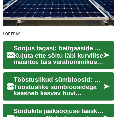
LOE EDASI
Soojus tagasi: heitgaaside energia auto kasuks
Kujuta ette sõitu läbi kurvilise
maantee täis varahommikust
udu ja vaikust ainult. Samas
sinu auto kogub ära muidu
Tööstuslikud sümbioosid: uus peatükk ressursitõhususes
ra...
Tööstuslike sümbioosidega
kaasneb kasvav huvi
tootmissektoris, kus
ettevõtted otsivad uusi viise
Sõidukite jääksoojuse taaskasutus: termoled ja ORC
ressursside optimeer...