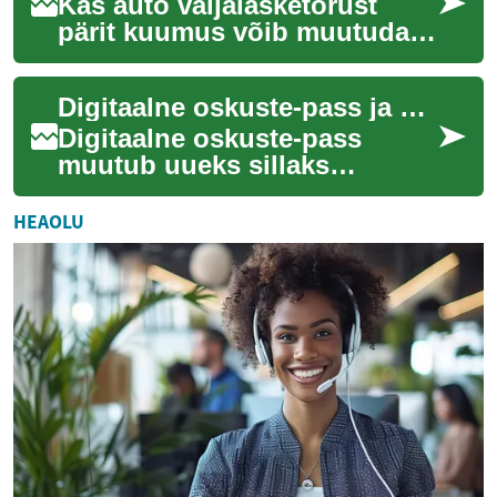
Kas auto väljalasketorust
pärit kuumus võib muutuda
juhitava sõiduenergia
allikaks? Jääksoojuse
Digitaalne oskuste-pass ja modulaarne tunnustamine
taaskasutus ei ole ul...
Digitaalne oskuste-pass
muutub uueks sillaks
hariduse ja tööelu vahel. See
dokument salvestab
HEAOLU
modulaarseid tõendeid r...