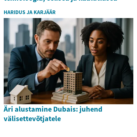
HARIDUS JA KARJÄÄR
Äri alustamine Dubais: juhend
välisettevõtjatele