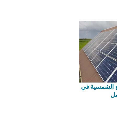
ح الشمسية في
مل