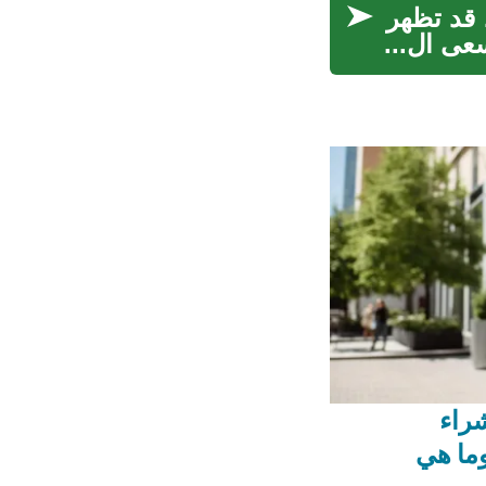
 قد تظهر
عى ال...
شراء
ما هي