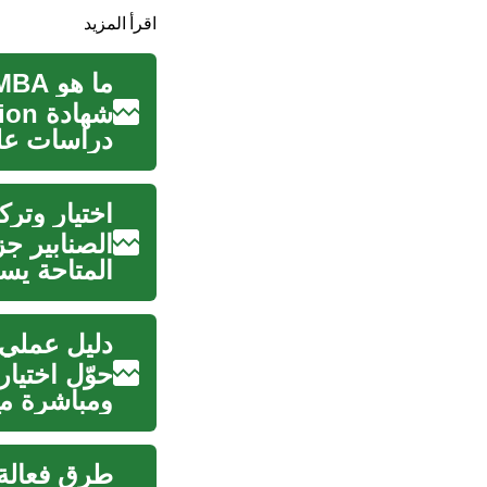
اقرأ المزيد
ما هو MBA: دور الشهادة في التعليم والأثر المهني
دراسات علي
والإسترات..
اختيار وتركيب الصنابي
الصنابير ج
المتاحة يس
واحتياجاتك..
دليل عملي لأنواع و
حوّل اختيار
ومباشرة مع
يشرح ...
طرق فعالة