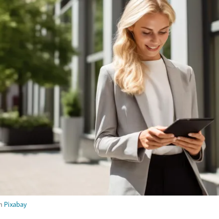
m
Pixabay