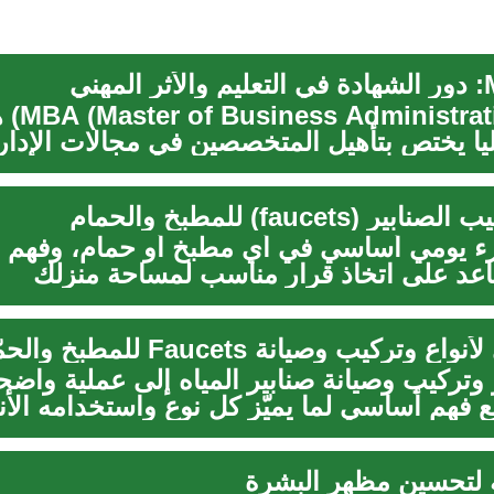
شهادة ion
ا يختص بتأهيل المتخصصين في مجالات الإدار
.
ر (faucets) للمطبخ والحمام
زء يومي أساسي في أي مطبخ أو حمام، وفهم ا
اعد على اتخاذ قرار مناسب لمساحة منزلك
..
تركيب وصيانة Faucets للمطبخ والحمّام
 وتركيب وصيانة صنابير المياه إلى عملية واضح
 فهم أساسي لما يميّز كل نوع واستخدامه الأ
 لتحسين مظهر البشرة